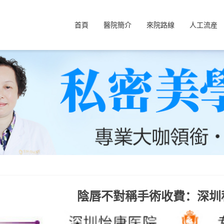
首頁
醫院簡介
來院路線
人工流産
陰唇不對稱手術收費：深圳