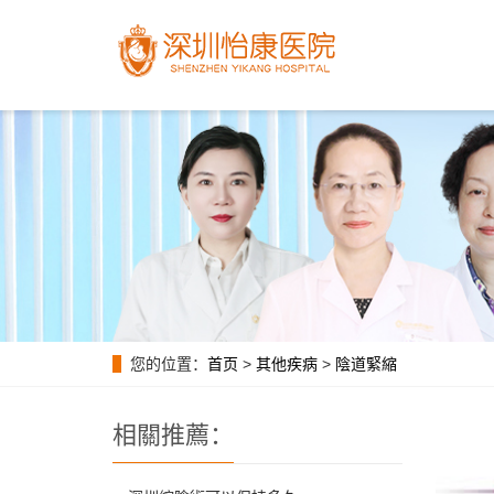
您的位置：
首页
>
其他疾病
>
陰道緊縮
相關推薦：