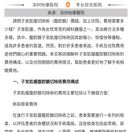
来源：深圳怡康醫院
請問子宮肌瘤切除術（腹腔鏡）價錢，加上住院，費用需要多
少錢？子宮肌瘤，作為女性常見的婦科腫瘤之一，其治療方法多種
多樣。其中，腹腔鏡子宮肌瘤切除術因其創傷小、恢復快等優點，
成為許多患者的首選。然而，對於許多患者來說，手術及住院費用
是他們關心的重要問題。本文將詳細解析子宮肌瘤腹腔鏡切除術的
費用構成，以及住院期間的費用情況，幫助患者更好地了解手術相
關費用。
一、子宮肌瘤腹腔鏡切除術費用構成
子宮肌瘤腹腔鏡切除術的費用主要包括以下幾個方面：
術前檢查費用
在進行子宮肌瘤腹腔鏡切除術之前，患者需要進行一系列的檢
查，以評估患者的身體狀況和手術風險。這些檢查包括血常規、尿
常規、生化檢查、凝血功能、心電圖、B超等。根據醫院等級和地區