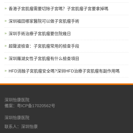
香港子宮肌瘤需要切除子宮嗎？子宮肌瘤子宮要拿掉嗎
深圳福田哪家醫院可以做子宮肌瘤手術
深圳手術治療子宮肌瘤要住院幾日
超聲波檢查：子宮肌瘤常用的檢查手段
深圳羅湖女性子宮肌瘤有什么檢查項目
HFD消融子宮肌瘤安全嗎?深圳HFD治療子宮肌瘤有副作用嗎
深圳怡康医院
備案：
粤ICP备17020562号
深圳怡康医院
联系人：深圳怡康