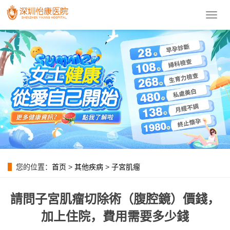
導
航
菜
單
您的位置：
首页
>
其他疾病
>
子宮肌瘤
請問子宮肌瘤切除術（腹腔鏡）價錢，
加上住院，費用需要多少錢