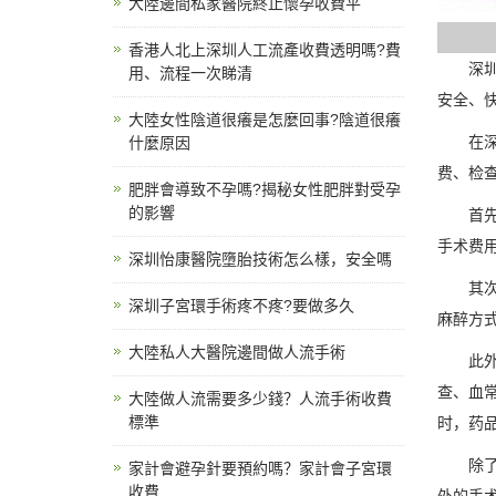
大陸邊間私家醫院終止懷孕收費平
香港人北上深圳人工流產收費透明嗎?費
深
用、流程一次睇清
安全、
大陸女性陰道很癢是怎麼回事?陰道很癢
在
什麼原因
费、检
肥胖會導致不孕嗎?揭秘女性肥胖對受孕
的影響
首
手术费
深圳怡康醫院墮胎技術怎么樣，安全嗎
其
深圳子宮環手術疼不疼?要做多久
麻醉方
大陸私人大醫院邊間做人流手術
此
查、血
大陸做人流需要多少錢？人流手術收費
標準
时，药
除
家計會避孕針要預約嗎？家計會子宮環
收費
外的手