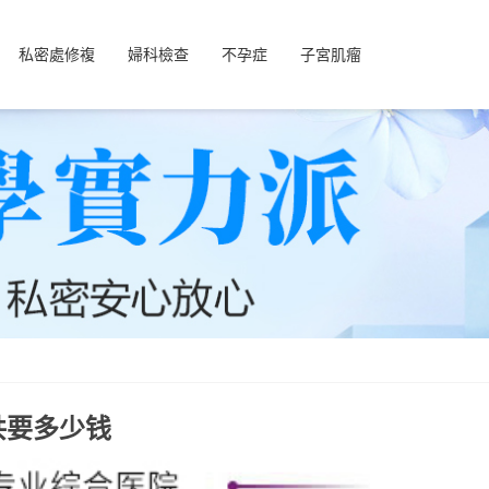
私密處修複
婦科檢查
不孕症
子宮肌瘤
共要多少钱