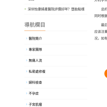
深圳怡康婦產醫院評價好咩？墮胎點樣
总
同时根
導航欄目
最
应该注
况，如
醫院簡介
專家團隊
無痛人流
私密處修複
婦科檢查
不孕症
子宮肌瘤