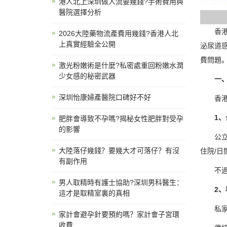
港人北上深圳做人流要幾錢?手術費用與
醫院選擇分析
香港包
2026大陸藥物流產費用幾錢?香港人北
上真實經驗全公開
泌尿道
費問題
激光粉嫩術是什麼?私密處重回粉嫩水潤
少女感的秘密武器
一、香
深圳怡康婦產醫院口碑好不好
香港的
1、公
肥胖會導致不孕嗎?揭秘女性肥胖對受孕
的影響
公立醫
大陸落仔幾錢？要幾大才可落仔？有沒
住院/日
有副作用
不過，
男人取精時有護士協助?深圳男科醫生：
2、私
這才是取精室裏的真相
私家醫
家計會避孕針要預約嗎？家計會子宮環
收費