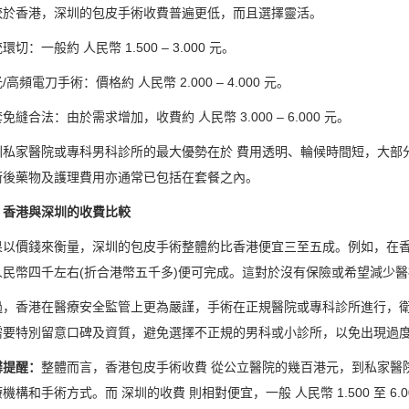
香港，深圳的包皮手術收費普遍更低，而且選擇靈活。
一般約 人民幣 1.500 – 3.000 元。
頻電刀手術：價格約 人民幣 2.000 – 4.000 元。
合法：由於需求增加，收費約 人民幣 3.000 – 6.000 元。
家醫院或專科男科診所的最大優勢在於 費用透明、輪候時間短，大部分
術後藥物及護理費用亦通常已包括在套餐之內。
港與深圳的收費比較
價錢來衡量，深圳的包皮手術整體約比香港便宜三至五成。例如，在香
人民幣四千左右(折合港幣五千多)便可完成。這對於沒有保險或希望減少
香港在醫療安全監管上更為嚴謹，手術在正規醫院或專科診所進行，衛
需要特別留意口碑及資質，避免選擇不正規的男科或小診所，以免出現過
提醒：
整體而言，香港包皮手術收費 從公立醫院的幾百港元，到私家醫院的 8
機構和手術方式。而 深圳的收費 則相對便宜，一般 人民幣 1.500 至 6.