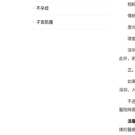
相較於
不孕症
傳統環切：
子宮肌瘤
激光/高
環套免縫
深圳私
此外，
三、香
如果以
深圳，
不過，
醫院時
溫馨
擇的醫療