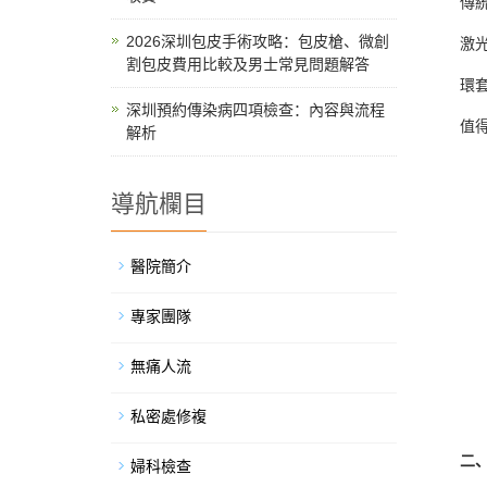
傳統包皮
2026深圳包皮手術攻略：包皮槍、微創
激光/高
割包皮費用比較及男士常見問題解答
環套免縫
深圳預約傳染病四項檢查：內容與流程
值得注
解析
導航欄目
醫院簡介
專家團隊
無痛人流
私密處修複
二、深
婦科檢查