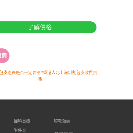
了解價格
包皮過長是否一定要割?香港人北上深圳割包皮收費貴
嗎
婦科炎症
服務熱線
附件炎