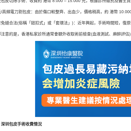
切除手術：收費約 港幣 8.000 – 15.000 元，根據診所級別及醫生
頻電刀割包皮：由於傷口較整齊、出血少，價格稍高，約 港幣 10.000 – 
合法(俗稱「鈕扣式」或「套環法」)：近年興起，手術時間短，復原快，收費一般
意的是，香港私家診所通常會額外收取術前檢查(血液測試、麻醉評估)
圳包皮手術收費情況