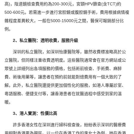
高)，陰道鏡檢查費用約為200-300元，宮頸HPV篩查(含TCT)約
500-600元。若需進一步進行宮腔鏡或腹腔鏡手術，費用根據病情複
雜程度差異較大，一般在5000-15000元之間，醫保可報銷部分比
例。
2、私立醫院：透明收費，服務升級
深圳的私立醫院，如深圳怡康醫院等，雖然收費標准略高於公
立醫院，但同樣注重收費透明度。這些醫院通常會在官方網站或公
眾號上詳細列出各項服務的價格，包括術前檢查、手術費、麻醉
費、術後用藥等，讓患者在預約前就能對總費用有一個大致的了
解。此外，私立醫院還提供更加個性化的服務，如港人專屬診室、
粵語服務、便捷支付等，讓香港患者在就醫過程中感受到家的溫
暖。
3、港人實測：性價比高
許多香港女性在深圳進行婦科檢查後，紛紛表示深圳的醫療費
用相對香港更為親民。以一位在香港工作的李女士為例，她在香港