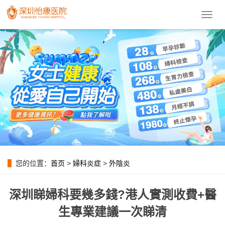
導
航
菜
單
您的位置：
首页
>
婦科炎症
>
外陰炎
深圳睇婦科要幾多錢?港人實測收費+醫
生專業建議一次睇清