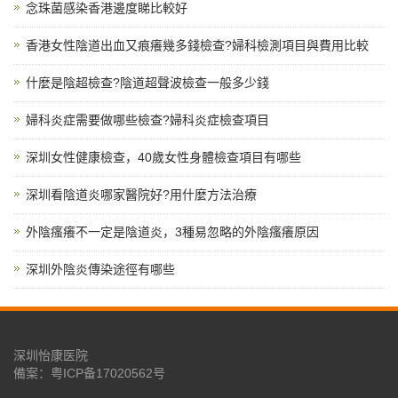
念珠菌感染香港邊度睇比較好
香港女性陰道出血又痕癢幾多錢檢查?婦科檢測項目與費用比較
什麼是陰超檢查?陰道超聲波檢查一般多少錢
婦科炎症需要做哪些檢查?婦科炎症檢查項目
深圳女性健康檢查，40歲女性身體檢查項目有哪些
深圳看陰道炎哪家醫院好?用什麼方法治療
外陰瘙癢不一定是陰道炎，3種易忽略的外陰瘙癢原因
深圳外陰炎傳染途徑有哪些
深圳怡康医院
備案：
粤ICP备17020562号