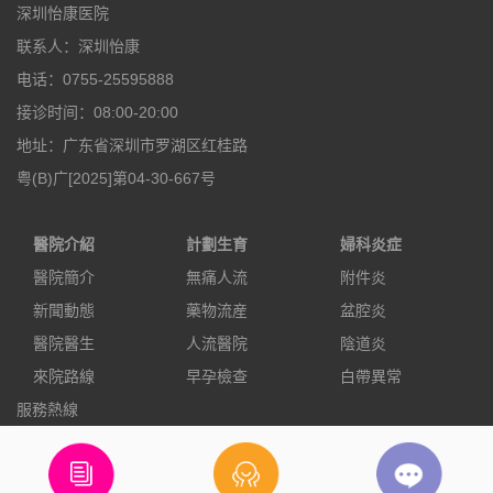
深圳怡康医院
联系人：深圳怡康
电话：0755-25595888
接诊时间：08:00-20:00
地址：广东省深圳市罗湖区红桂路
粤(B)广[2025]第04-30-667号
醫院介紹
計劃生育
婦科炎症
醫院簡介
無痛人流
附件炎
新聞動態
藥物流産
盆腔炎
醫院醫生
人流醫院
陰道炎
來院路線
早孕檢查
白帶異常
服務熱線
0755-25595888