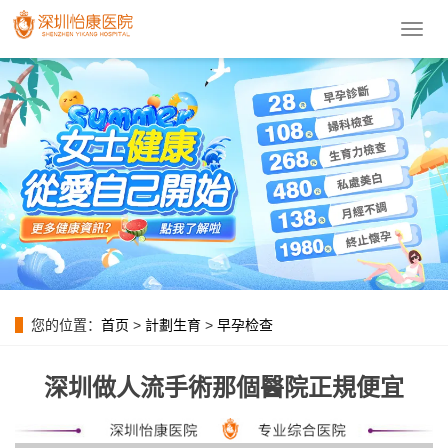
導
航
菜
單
您的位置：
首页
>
計劃生育
>
早孕检查
深圳做人流手術那個醫院正規便宜