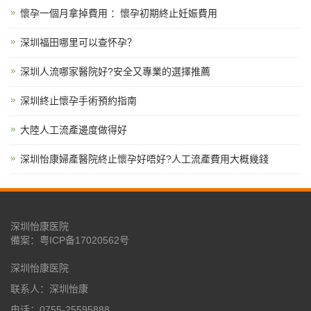
懷孕一個月拿掉費用 ：懷孕初期終止妊娠費用
深圳福田哪里可以查怀孕？
深圳人流哪家醫院好?安全又專業的選擇推薦
深圳終止懷孕手術預約指南
大陸人工流產邊度做得好
深圳怡康婦產醫院終止懷孕好唔好?人工流產費用大概幾錢
深圳怡康医院
備案：
粤ICP备17020562号
深圳怡康医院
联系人：深圳怡康
电话：0755-25595888