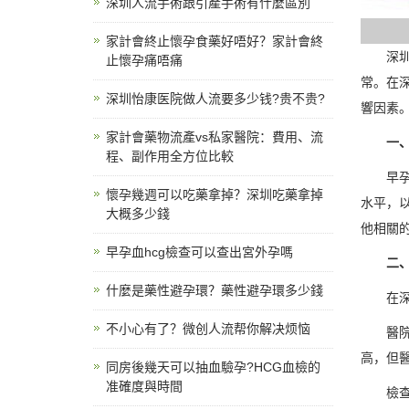
深圳人流手術跟引產手術有什麼區別
家計會終止懷孕食藥好唔好？家計會終
深
止懷孕痛唔痛
常。在
深圳怡康医院做人流要多少钱?贵不贵?
響因素
家計會藥物流產vs私家醫院：費用、流
一
程、副作用全方位比較
早
懷孕幾週可以吃藥拿掉？深圳吃藥拿掉
水平，
大概多少錢
他相關
早孕血hcg檢查可以查出宮外孕嗎
二
什麼是藥性避孕環？藥性避孕環多少錢
在
不小心有了？微创人流帮你解决烦恼
醫
高，但
同房後幾天可以抽血驗孕?HCG血檢的
准確度與時間
檢