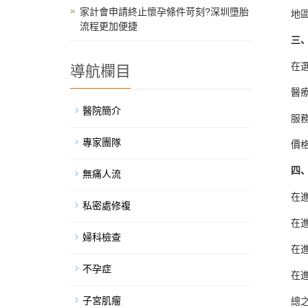
家計會申請終止懷孕條件苛刻?深圳墮胎
地
流程更加便捷
三
在
導航欄目
醫
醫院簡介
服
專家團隊
價
四
無痛人流
在
私密處修複
在
婦科檢查
在
不孕症
在
子宮肌瘤
總