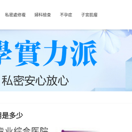
私密處修複
婦科檢查
不孕症
子宮肌瘤
用是多少