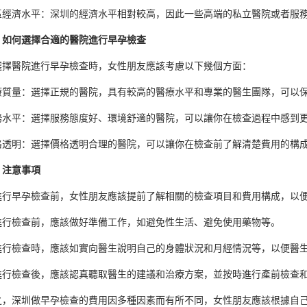
區經濟水平：深圳的經濟水平相對較高，因此一些高端的私立醫院或者服
、如何選擇合適的醫院進行早孕檢查
選擇醫院進行早孕檢查時，女性朋友應該考慮以下幾個方面：
療質量：選擇正規的醫院，具有較高的醫療水平和專業的醫生團隊，可以
務水平：選擇服務態度好、環境舒適的醫院，可以讓你在檢查過程中感到
格透明：選擇價格透明合理的醫院，可以讓你在檢查前了解清楚費用的構
、注意事項
進行早孕檢查前，女性朋友應該提前了解相關的檢查項目和費用構成，以
進行檢查前，應該做好準備工作，如避免性生活、避免使用藥物等。
進行檢查時，應該如實向醫生說明自己的身體狀況和月經情況等，以便醫
進行檢查後，應該認真聽取醫生的建議和治療方案，並按時進行產前檢查
之，深圳做早孕檢查的費用因多種因素而有所不同，女性朋友應該根據自