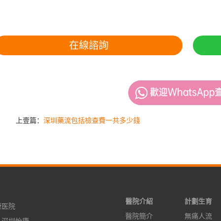
在線諮詢
上壹篇：
深圳藥流包括檢查費一共多少錢
醫院介紹
計劃生育
康医院
醫院簡介
無痛人流