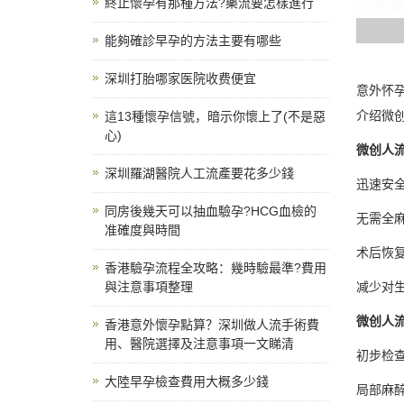
終止懷孕有那種方法?藥流要怎樣進行
能夠確診早孕的方法主要有哪些
深圳打胎哪家医院收费便宜
意外怀
介绍微
這13種懷孕信號，暗示你懷上了(不是惡
心)
微创人
深圳羅湖醫院人工流產要花多少錢
迅速安
同房後幾天可以抽血驗孕?HCG血檢的
无需全
准確度與時間
术后恢
香港驗孕流程全攻略：幾時驗最準?費用
與注意事項整理
减少对
微创人
香港意外懷孕點算？深圳做人流手術費
用、醫院選擇及注意事項一文睇清
初步检
大陸早孕檢查費用大概多少錢
局部麻