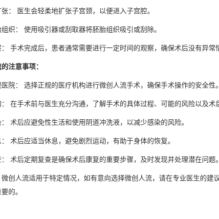
扩张： 医生会轻柔地扩张子宫颈，以便进入子宫腔。
胎组织： 使用吸引器或刮取器将胚胎组织吸引或刮除。
察： 手术完成后，患者通常需要进行一定时间的观察，确保术后没有异常
流的注意事项：
规医院： 选择正规的医疗机构进行微创人流手术，确保手术操作的安全性
询： 在手术前与医生充分沟通，了解手术的具体过程、可能的风险以及术
染： 术后应避免性生活和使用阴道冲洗液，以减少感染的风险。
息： 术后应适当休息，避免剧烈运动，有助于身体的恢复。
查： 术后定期复查是确保术后康复的重要步骤，及时发现并处理潜在问题
，微创人流适用于特定情况，如有意向选择微创人流，请在专业医生的建
重要的。