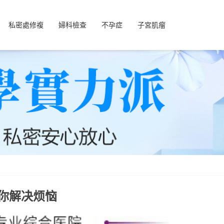
私密處修複
婦科檢查
不孕症
子宮肌瘤
你解决烦恼