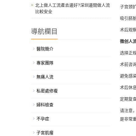
北上做人工流產去邊好?深圳邊間做人流
子宫颈
比較安全
吸引胚
术后观
導航欄目
微创人
醫院簡介
选择正
專家團隊
术前咨
避免感
無痛人流
术后休
私密處修複
定期复
婦科檢查
请注意
不孕症
是非常
子宮肌瘤