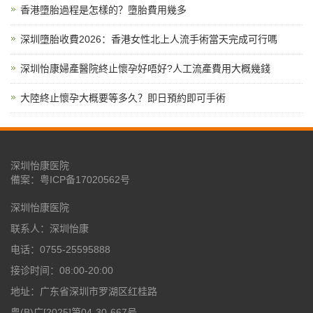
香港墮胎過程是怎樣的？墮胎費用幾多
深圳墮胎收費2026：香港女性北上人流手術當天完成可行嗎
深圳怡康婦產醫院終止懷孕好唔好?人工流產費用大概幾錢
大陸終止懷孕大概要等多久？即日預約即可手術
深圳怡康医院
備案：
粤ICP备17020562号
深圳怡康医院
联系人：深圳怡康
电话：0755-25595888
接诊时间：08:00-20:00
地址：广东省深圳市罗湖区红桂路
粤(B)广[2025]第04-30-667号