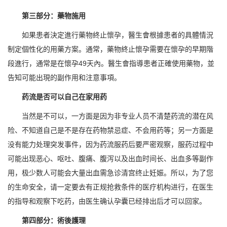
第三部分：藥物施用
如果患者決定進行藥物終止懷孕，醫生會根據患者的具體情況
制定個性化的用藥方案。通常，藥物終止懷孕需要在懷孕的早期階
段進行，通常是在懷孕49天內。醫生會指導患者正確使用藥物，並
告知可能出現的副作用和注意事項。
药流是否可以自己在家用药
当然是不可以，一方面是因为非专业人员不清楚药流的潜在风
险、不知道自己是不是存在药物禁忌症、不会用药等；另一方面是
没有能力处理突发事件，因为药流服药后要严密观察，服药过程中
可能出现恶心、呕吐、腹痛、腹泻以及出血时间长、出血多等副作
用，极少数人可能会大量出血需急诊清宫终止妊娠。所以，为了您
的生命安全，请一定要去有正规抢救条件的医疗机构进行，在医生
的指导和观察下吃药，由医生确认孕囊已经排出后才可以回家。
第四部分：術後護理