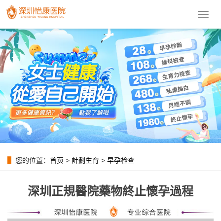
導
航
菜
單
您的位置：
首页
>
計劃生育
>
早孕检查
深圳正規醫院藥物終止懷孕過程