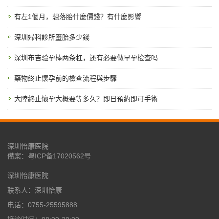
有左1個月，想落胎什麼價錢？有什麼影響
深圳婦科診所墮胎多少錢
深圳布吉验孕棒两条杠，还有必要做早孕检查吗
藥物終止懷孕前的檢查流程與步驟
大陸終止懷孕大概要等多久？即日預約即可手術
深圳怡康医院
備案：
粤ICP备17020562号
深圳怡康医院
联系人：深圳怡康
电话：0755-25595888