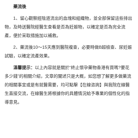
藥流後
1、留心觀察經陰道流出的血塊和組織物，並全部保留這些排出
物，及時送醫院經醫生查看是否為妊娠物，以確定是否為完全流
產，便於采取措施加以補救。
2、藥流後10～15天應到醫院複查，必要時做B超檢查、尿妊娠
試驗，以確定流產效果。
溫馨提示：
以上內容就是關於“終止懷孕藥物香港有買嗎?要花
多少錢”的相關介紹，文章的闡述只是大概，如您想了解更多做藥流
的相關事宜或是有就醫需要，均可點擊【在線咨詢】與我院在線醫
生直接交流，在線醫生將根據你的具體情況給予專業的個性化的指
導意見。