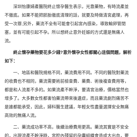
深圳怡康婦產醫院終止懷孕醫生表示，光靠藥物，有時流產並
不徹底。如果不能把胚胎徹底清理的話，就要及時做清宮處理，再
受一次罪;另外，藥流不全有可能會引起宮內感染，導致輸卵管閉
塞，並有可能引起不孕。所以想終止意外妊娠的方式還是無痛人
流。
終止懷孕藥物要花多少錢?意外懷孕女性都關心這個問題，解析
如下：
一、地區和醫院規格不同，藥流費用不同。不同的醫院對藥流
的收費也不相同，藥流需要術前檢查費、藥費、術後複查費用等，
都是和人流差不多的。如果流產不幹淨，要清宮治療，價格當然也
增多了。大多數女性都害怕藥流帶來後遺症，而且藥流劇烈痛苦不
是誰都能承受，因此，婦科醫生建議，年輕女性盡量選擇安全無痛
高效的無痛人流。
二、藥流成功率不高，後續治療費用更高。藥流其實是不安全
的，出現流產不幹淨時，宮腔內殘留的孕囊組織會造成大出血，要