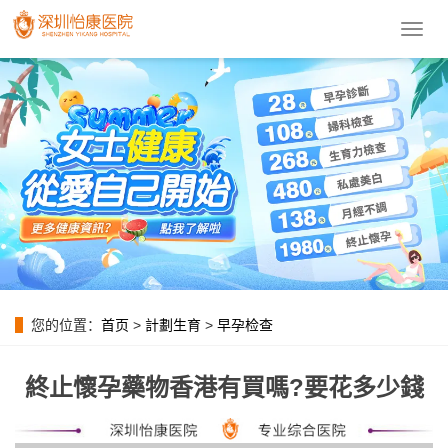
導
航
菜
單
您的位置：
首页
>
計劃生育
>
早孕检查
終止懷孕藥物香港有買嗎?要花多少錢