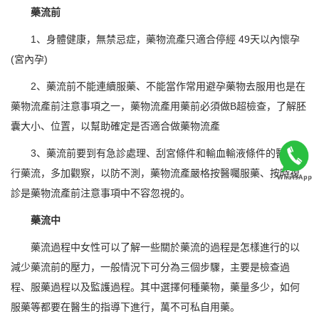
藥流前
1、身體健康，無禁忌症，藥物流產只適合停經 49天以內懷孕
(宮內孕)
2、藥流前不能連續服藥、不能當作常用避孕藥物去服用也是在
藥物流產前注意事項之一，藥物流產用藥前必須做B超檢查，了解胚
囊大小、位置，以幫助確定是否適合做藥物流產
3、藥流前要到有急診處理、刮宮條件和輸血輸液條件的醫院進
行藥流，多加觀察，以防不測，藥物流產嚴格按醫囑服藥、按時複
診是藥物流產前注意事項中不容忽視的。
藥流中
藥流過程中女性可以了解一些關於藥流的過程是怎樣進行的以
減少藥流前的壓力，一般情況下可分為三個步驟，主要是檢查過
程、服藥過程以及監護過程。其中選擇何種藥物，藥量多少，如何
服藥等都要在醫生的指導下進行，萬不可私自用藥。