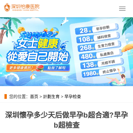
導
航
菜
單
您的位置：
首页
>
計劃生育
>
早孕检查
深圳懷孕多少天后做早孕b超合適?早孕
b超檢查