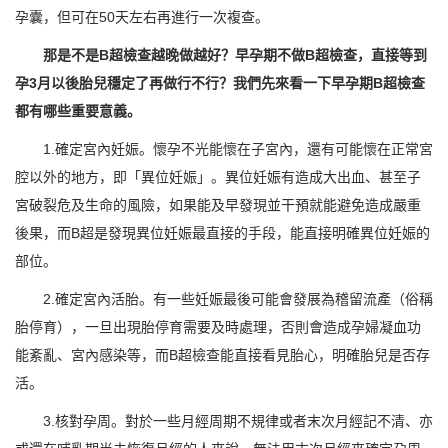
孕囊，但可在50天左右再進行一次複查。
那是不是B超檢查越晚做越好？早孕期不做B超檢查，直接等到
孕3月以後胎兒穩定了再做行不行？我們先來看一下早孕期B超檢查
都有哪些重要意義。
1.確定宮內妊娠。懷孕不光能懷在子宮內，還有可能懷在正常宮
腔以外的地方，即「異位妊娠」。異位妊娠有造成大出血、甚至子
宮破裂危及生命的風險，如果能及早發現並干預就能避免造成嚴重
後果，而B超是發現異位妊娠最直接的手段，能直接明確異位妊娠的
部位。
2.確定宮內活胎。有一些妊娠最後可能會發展為稽留流產（俗稱
胎停育），一旦出現胎停育需要及時處理，否則會造成孕婦凝血功
能紊亂、宮內感染等，而B超檢查能直接看見胎心，明確胎兒是否存
活。
3.核對孕周。對於一些月經周期不規律或者末次月經記不清、亦