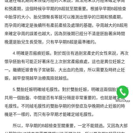
或還在哺乳期尚未恢復月經的人來說，無法用末次月經來確定孕周
和預產期，這個時候孕早期的B超就至關重要。根據孕早期B超檢查
中胎芽的大小、胎兒頭臀長等就可以推測出懷孕的日期和預產期，
而孕周的確定是後續所有產前產檢及處理的基礎。孕周越大的B超用
來確定孕周的誤差也越大，因為到後期已經分不清是胚胎著床時間
晚還是胎兒生長受限，只有早孕期B超是最準確的。
4.明確是否瘢痕妊娠。對於既往有過剖宮產史的女性來說，再次
懷孕胚胎有可能正好著床在上次剖宮產瘢痕處，這也是異位妊娠之
一。繼續妊娠會有子宮破裂、大出血的危險，所以需要及時終止妊
娠，越早發現越早治療風險就越低。
5.雙胎妊娠明確絨毛膜性。對於雙胎妊娠，明確這兩個胎兒是否
共用一個胎盤、中間是否有羊膜分隔是非常重要的，也就是確定絨
毛膜性。不同絨毛膜性的雙胎孕期的併發症及孕晚期終止妊娠的時
機是不一樣的，而只有孕早期才能確定絨毛膜性。
所以，早孕期的B超檢查至關重要，一定不能錯過。又因為大部