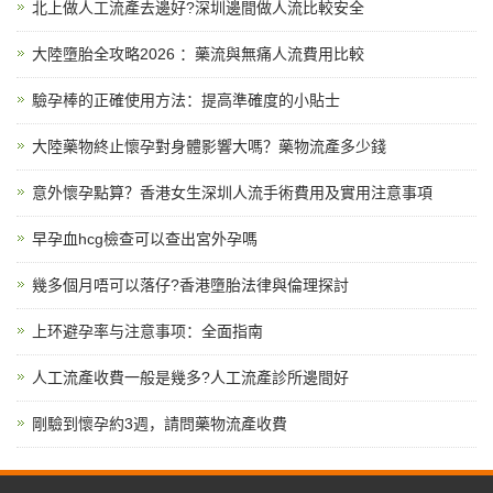
北上做人工流產去邊好?深圳邊間做人流比較安全
大陸墮胎全攻略2026 ：藥流與無痛人流費用比較
驗孕棒的正確使用方法：提高準確度的小貼士
大陸藥物終止懷孕對身體影響大嗎？藥物流產多少錢
意外懷孕點算？香港女生深圳人流手術費用及實用注意事項
早孕血hcg檢查可以查出宮外孕嗎
幾多個月唔可以落仔?香港墮胎法律與倫理探討
上环避孕率与注意事项：全面指南
人工流產收費一般是幾多?人工流產診所邊間好
剛驗到懷孕約3週，請問藥物流產收費