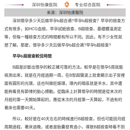
来源：深圳怡康醫院
深圳懷孕多少天后做早孕b超合適?早孕b超檢查？早孕的檢查方
式有很多，如HCG血檢、早孕試紙檢查、B超檢查、基礎體溫測定
等，但每一種檢查方式的時間都有所以不同。因此，有不少女性就
想了解。那麼，懷孕多少天后做早孕b超合適?早孕b超檢查?
早孕b超檢查較佳時間
B超是診斷出懷孕的較正確可靠的方法。較早是在懷孕5周就能
檢測出來，就是在月經過期一周，在B型超聲波上就會顯示出子宮裡
面有圓形的光環，這也叫做妊娠環，環內的暗區就是羊水，其中還
能夠看見有節律的胎心搏動。從臨床上計算懷孕的時間是從末次的
月經的第一天開始算起的，應從末次的月經第一天算起，不過有的
著床也需要40天。
所以，較好是在40天左右的時候進行B超檢查，但也可能因月經
周期過程，著床過晚，或者是胎囊發育過小，導致B超檢查時看不到