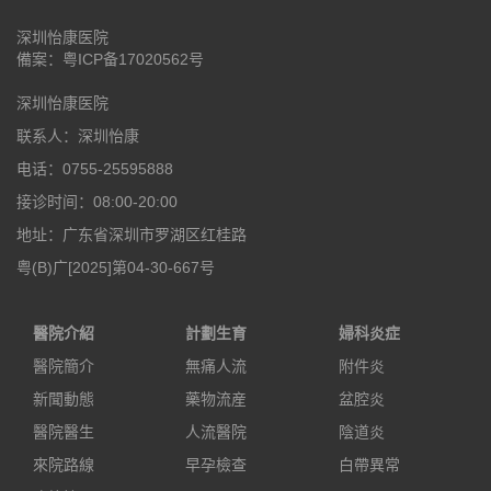
深圳怡康医院
備案：
粤ICP备17020562号
深圳怡康医院
联系人：深圳怡康
电话：0755-25595888
接诊时间：08:00-20:00
地址：广东省深圳市罗湖区红桂路
粤(B)广[2025]第04-30-667号
醫院介紹
計劃生育
婦科炎症
醫院簡介
無痛人流
附件炎
新聞動態
藥物流産
盆腔炎
醫院醫生
人流醫院
陰道炎
來院路線
早孕檢查
白帶異常