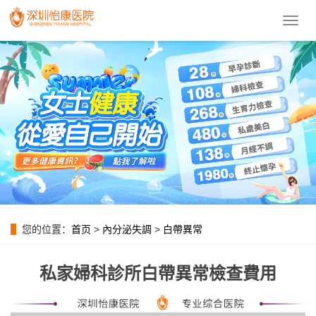
導
航
菜
單
您的位置：
首页
>
內分泌失調
>
白帶異常
私家婦科診所白帶異常檢查費用