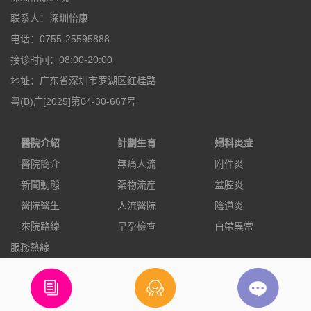
联系人：深圳怡康
电话：0755-25595888
接诊时间：08:00-20:00
地址：广东省深圳市罗湖区红桂路
粤(B)广[2025]第04-30-667号
醫院介紹
計劃生育
婦科炎症
醫院簡介
無痛人流
附件炎
新聞動態
藥物流産
盆腔炎
醫院醫生
人流醫院
陰道炎
來院路線
早孕檢查
白帶異常
服務熱線
0755-25595888
立即預約
電話咨詢