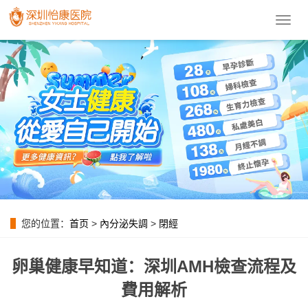
導
航
菜
單
您的位置：
首页
>
內分泌失調
>
閉經
卵巢健康早知道：深圳AMH檢查流程及
費用解析