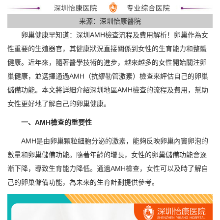
来源：深圳怡康醫院
卵巢健康早知道：深圳AMH檢查流程及費用解析！卵巢作為女
性重要的生殖器官，其健康狀況直接關係到女性的生育能力和整體
健康。近年來，隨著醫學技術的進步，越來越多的女性開始關注卵
巢健康，並選擇通過AMH（抗繆勒管激素）檢查來評估自己的卵巢
儲備功能。本文將詳細介紹深圳地區AMH檢查的流程及費用，幫助
女性更好地了解自己的卵巢健康。
一、AMH檢查的重要性
AMH是由卵巢顆粒細胞分泌的激素，能夠反映卵巢內竇卵泡的
數量和卵巢儲備功能。隨著年齡的增長，女性的卵巢儲備功能會逐
漸下降，導致生育能力降低。通過AMH檢查，女性可以及時了解自
己的卵巢儲備功能，為未來的生育計劃提供參考。