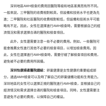
深圳地區AMH檢查的費用因醫院等級和地區差異而有所不同。
一般來說，三甲醫院的收費相對較高，但設備和技術水平也更為先
進；二甲醫院和社區醫院的收費相對較低，但設備和技術水平可能
略有不足。因此，女性在選擇進行AMH檢查時，需要根據自己的經
濟情況和需求選擇合適的醫院和檢查項目。
此外，女性還需要注意一些不必要的費用。例如，一些醫院可
能會推薦女性進行其他不必要的檢查項目，以增加檢查費用。因
此，女性在選擇進行AMH檢查時，需要仔細了解檢查項目和費用，
避免被不必要的費用所困擾。
深圳怡康婦產醫院總結：
卵巢健康是女性健康的重要組成部
分，通過AMH檢查可以及時了解自己的卵巢儲備功能和生育能力。
深圳地區的女性可以選擇正規的醫院進行AMH檢查，並根據自己的
經濟情況和需求選擇合適的醫院和檢查項目。同時，女性還需要注
意避免不必要的費用，以保障自己的權益。