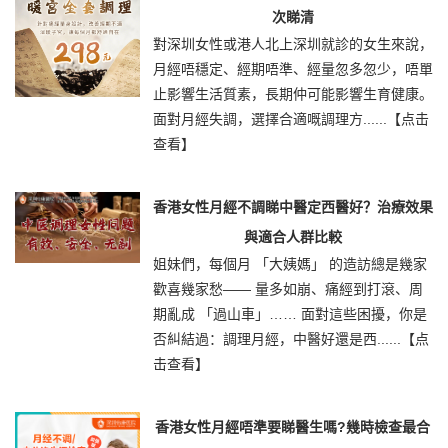
次睇清
對深圳女性或港人北上深圳就診的女生來說，
月經唔穩定、經期唔準、經量忽多忽少，唔單
止影響生活質素，長期仲可能影響生育健康。
面對月經失調，選擇合適嘅調理方......
【点击
查看】
香港女性月經不調睇中醫定西醫好？治療效果
與適合人群比較
姐妹們，每個月 「大姨媽」 的造訪總是幾家
歡喜幾家愁—— 量多如崩、痛經到打滾、周
期亂成 「過山車」…… 面對這些困擾，你是
否糾結過：調理月經，中醫好還是西......
【点
击查看】
香港女性月經唔準要睇醫生嗎?幾時檢查最合