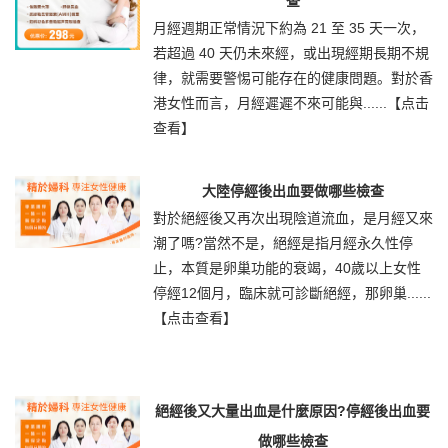
查
月經週期正常情況下約為 21 至 35 天一次，
若超過 40 天仍未來經，或出現經期長期不規
律，就需要警惕可能存在的健康問題。對於香
港女性而言，月經遲遲不來可能與......
【点击
查看】
大陸停經後出血要做哪些檢查
對於絕經後又再次出現陰道流血，是月經又來
潮了嗎?當然不是，絕經是指月經永久性停
止，本質是卵巢功能的衰竭，40歲以上女性
停經12個月，臨床就可診斷絕經，那卵巢......
【点击查看】
絕經後又大量出血是什麼原因?停經後出血要
做哪些檢查