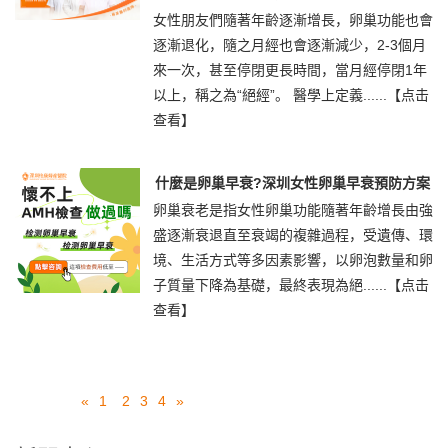
女性朋友們隨著年齡逐漸增長，卵巢功能也會
逐漸退化，隨之月經也會逐漸減少，2-3個月
來一次，甚至停閉更長時間，當月經停閉1年
以上，稱之為“絕經”。 醫學上定義......
【点击
查看】
什麼是卵巢早衰?深圳女性卵巢早衰預防方案
卵巢衰老是指女性卵巢功能隨著年齡增長由強
盛逐漸衰退直至衰竭的複雜過程，受遺傳、環
境、生活方式等多因素影響，以卵泡數量和卵
子質量下降為基礎，最終表現為絕......
【点击
查看】
«
1
2
3
4
»