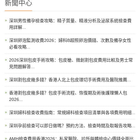
新聞中心
深圳男性備孕檢查攻略：精子質量、精液分析及泌尿系統檢查費
用詳解...
深圳卵泡監測收費2026：婦科B超照卵泡價錢、次數及備孕女性
必看攻略...
2026深圳包皮手術攻略：包皮槍、微創割包皮費用比較及男士常
見問題解答...
深圳割包皮幾多錢？香港人北上包皮環切手術費用及醫院推薦...
香港割包皮幾多錢？包皮手術流程、恢復期及術後護理懶人包
2026...
深圳婦科檢查收費指南：常規婦科檢查項目清單與各項費用明細...
深圳孕前檢查可以即日做嗎？預約方法、檢查時間及取報告攻略...
AMH檢查費用香港2026：私家醫院、診所與體檢中心價錢全面比