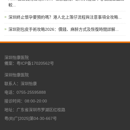
較...
深圳終止懷孕要預約嗎？港人北上落仔流程與注意事項全攻略...
深圳割包皮手術攻略2026：價錢、麻醉方式及恢復時間詳解...
深圳怡康医院
備案：
粤ICP备17020562号
深圳怡康医院
联系人：深圳怡康
电话：0755-25595888
接诊时间：08:00-20:00
地址：广东省深圳市罗湖区红桂路
粤(B)广[2025]第04-30-667号