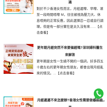
適
對於不少香港女性而言，月經遲嚟、早嚟、甚
至一段時間唔嚟 M，往往被視為壓力大、休
息唔夠的正常反應，因此選擇忍一忍或自行調
理，但是有一部分實在是太久沒有來......
【点
击查看】
更年期月經突然不來要催經嗎?深圳婦科醫生
來解答
更年期是女性一生繞不開的一個詞，好多四五
十歲左右的更年期女性朋友，都會出現月經亂
來的情況。...
【点击查看】
月經遲遲不來怎麼辦?香港女性需要做哪些檢