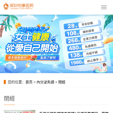
導
航
菜
單
您的位置：
首页
>
內分泌失調
>
閉經
閉經