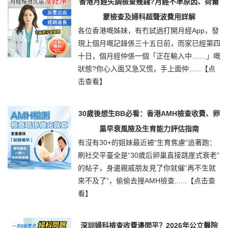
香港月經失調檢查幾錢?月經不準原因、荷爾
蒙檢查及婦科超聲波費用詳解
各位香港嘅姊妹，有冇試過打開月經App，發
現上個月嘅記錄係三十五日前，而家已經第四
十日，個月經仲係一個「正在輸入中……」嘅
狀態?你心入面又急又慌，手上面仲......
【点
击查看】
30歲後想生BB必看：香港AMH檢查收費、卵
巢早衰風險及生育能力評估指南
有沒有30+的姐妹最近被“生育焦慮”追著跑：
刷社交平臺全是“30歲后卵巢直接跳崖式衰老”
的帖子，身邊親戚朋友見了你就催“再不生就
來不及了”，偷偷去搜AMH檢查......
【点击查
看】
深圳婦科檢查收費邊間平？2026年公立醫院