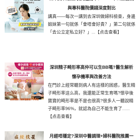
與專科醫院價錢深度對比
講真——每次一講到去深圳做婦科檢查，身邊
姐妹第一句就係「會唔會好貴？」第二句就係
「去公立定私立好？」...
【点击查看】
深圳精子畸形率高仲可以生BB嗎?醫生解析
懷孕機率與改善方法
在門診上經常聽到病人有這樣的困惑，醫生精
子畸形率這么高，我還能正常生育嗎?懷孕後
寶寶的畸形率是不是也很高?很多人一聽說精
子畸形率96%，就認為自己不能生育了......
【点击查看】
月經唔穩定?深圳中醫調理+婦科醫院推薦一