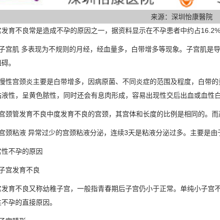
来源：深圳怡康醫院
育不良常是造成不孕的原因之一，据资料显示在不孕患者中约占16.2%
宫肌 多表现为不规则的月经，经血量多，白带增多等现象。子宫肌是导
阻碍。
性宫颈炎主要是白带增多，因病原菌、不同炎症的范围及程度，白带的
粘液性，呈黄色脓性，同时还会有息肉形成，容易出现性交后出血或血性
颈管发育不良中度发育不良的宫颈，其宫体和长度的比例是相同的。而
颈粘液 异常过少的宫颈粘液分泌，连续3天是粘液分泌过多。主要是由
不孕的原因
宫发育不良
育不良又称幼稚子宫，一般指青春期后子宫仍小于正常。单纯小子宫不
性不孕的直接原因。