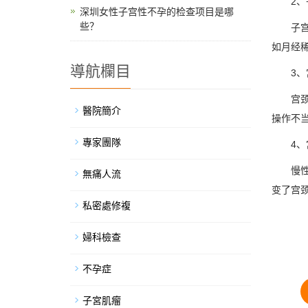
2、子
深圳女性子宫性不孕的检查项目是哪
些？
子宫畸
如月经
導航欄目
3、宫
宫颈管
醫院簡介
操作不
專家團隊
4、宫
慢性盆
無痛人流
变了宫
私密處修複
婦科檢查
不孕症
子宮肌瘤