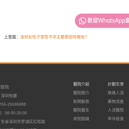
上壹篇：
深圳女性子宫性不孕主要原因有哪些?
醫院介紹
計劃生育
康医院
醫院簡介
無痛人流
：深圳怡康
新聞動態
藥物流産
55-25595888
醫院醫生
人流醫院
08:00-20:00
來院路線
早孕檢查
广东省深圳市罗湖区红桂路