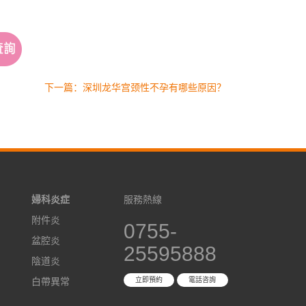
下一篇：深圳龙华宫颈性不孕有哪些原因？
婦科炎症
服務熱線
附件炎
0755-
盆腔炎
25595888
陰道炎
白帶異常
立即預約
電話咨詢