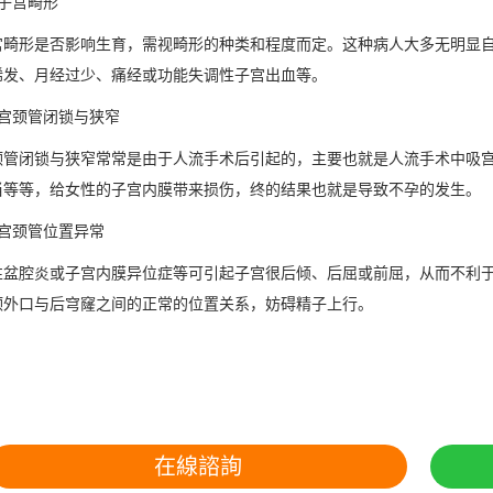
宫畸形
形是否影响生育，需视畸形的种类和程度而定。这种病人大多无明显自觉
稀发、月经过少、痛经或功能失调性子宫出血等。
颈管闭锁与狭窄
闭锁与狭窄常常是由于人流手术后引起的，主要也就是人流手术中吸宫
当等等，给女性的子宫内膜带来损伤，终的结果也就是导致不孕的发生。
颈管位置异常
腔炎或子宫内膜异位症等可引起子宫很后倾、后屈或前屈，从而不利于
颈外口与后穹窿之间的正常的位置关系，妨碍精子上行。
在線諮詢