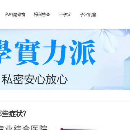
私密處修複
婦科檢查
不孕症
子宮肌瘤
哪些症状？