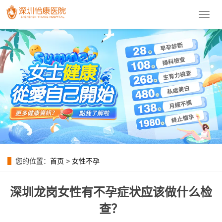
導
航
菜
單
您的位置：
首页
>
女性不孕
深圳龙岗女性有不孕症状应该做什么检
查？