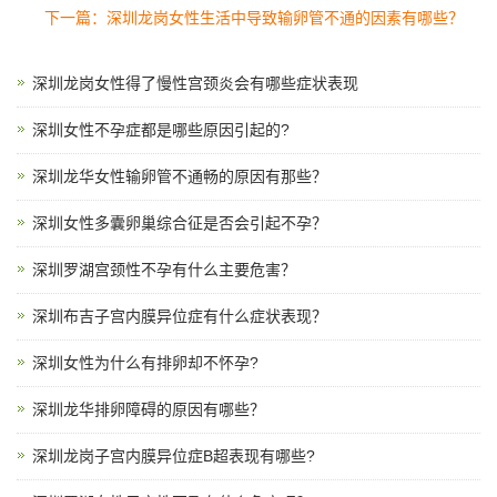
下一篇：深圳龙岗女性生活中导致输卵管不通的因素有哪些？
深圳龙岗女性得了慢性宫颈炎会有哪些症状表现
深圳女性不孕症都是哪些原因引起的?
深圳龙华女性输卵管不通畅的原因有那些？
深圳女性多囊卵巢综合征是否会引起不孕？
深圳罗湖宫颈性不孕有什么主要危害？
深圳布吉子宫内膜异位症有什么症状表现？
深圳女性为什么有排卵却不怀孕?
深圳龙华排卵障碍的原因有哪些？
深圳龙岗子宫内膜异位症B超表现有哪些?