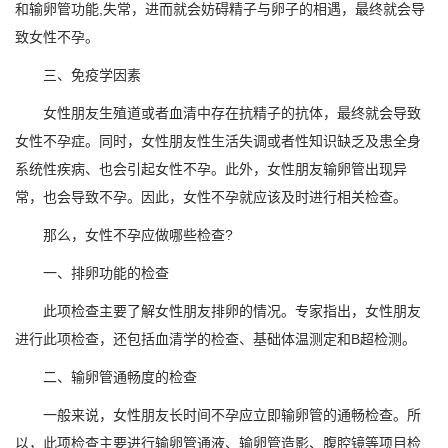
和输卵管功能,失常，进而就会妨碍精子与卵子的相遇，最终就会导
致女性不孕。
三、免疫学因素
女性朋友生殖道或者血清中存在抗精子的抗体，最终就会导致
女性不孕症。同时，女性朋友性生活失调或者性知识缺乏及患全身
系统性疾病、也会引起女性不孕。此外，女性朋友输卵管出现异
常，也会导致不孕。因此，女性不孕就应该及时进行相关检查。
那么，女性不孕应做哪些检查?
一、排卵功能的检查
此项检查主要了解女性朋友排卵的情况。专家指出，女性朋友
进行此项检查，还包括血清学的检查、基础体温测定和B超检测。
二、输卵管通畅度的检查
一般来说，女性朋友长时间不孕应立即输卵管的通畅检查。所
以，此项检查主要进行输卵管通液、输卵管造影、腹腔镜等项目检