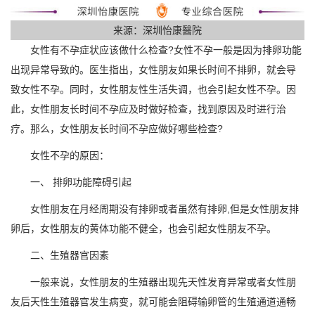
来源：深圳怡康醫院
女性有不孕症状应该做什么检查?女性不孕一般是因为排卵功能
出现异常导致的。医生指出，女性朋友如果长时间不排卵，就会导
致女性不孕。同时，女性朋友性生活失调，也会引起女性不孕。因
此，女性朋友长时间不孕应及时做好检查，找到原因及时进行治
疗。那么，女性朋友长时间不孕应做好哪些检查?
女性不孕的原因：
一、 排卵功能障碍引起
女性朋友在月经周期没有排卵或者虽然有排卵,但是女性朋友排
卵后，女性朋友的黄体功能不健全，也会引起女性朋友不孕。
二、生殖器官因素
一般来说，女性朋友的生殖器出现先天性发育异常或者女性朋
友后天性生殖器官发生病变，就可能会阻碍输卵管的生殖通道通畅