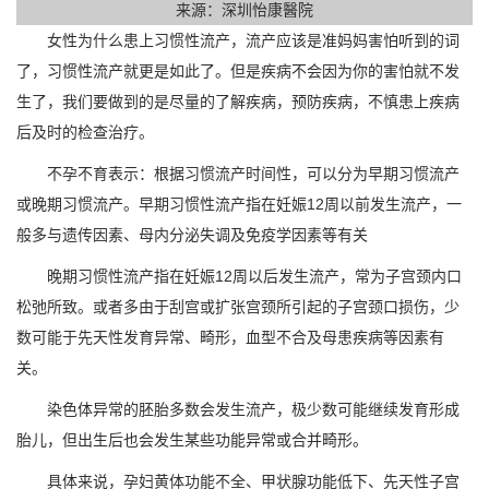
来源：深圳怡康醫院
女性为什么患上习惯性流产，流产应该是准妈妈害怕听到的词
了，习惯性流产就更是如此了。但是疾病不会因为你的害怕就不发
生了，我们要做到的是尽量的了解疾病，预防疾病，不慎患上疾病
后及时的检查治疗。
不孕不育表示：根据习惯流产时间性，可以分为早期习惯流产
或晚期习惯流产。早期习惯性流产指在妊娠12周以前发生流产，一
般多与遗传因素、母内分泌失调及免疫学因素等有关
晚期习惯性流产指在妊娠12周以后发生流产，常为子宫颈内口
松弛所致。或者多由于刮宫或扩张宫颈所引起的子宫颈口损伤，少
数可能于先天性发育异常、畸形，血型不合及母患疾病等因素有
关。
染色体异常的胚胎多数会发生流产，极少数可能继续发育形成
胎儿，但出生后也会发生某些功能异常或合并畸形。
具体来说，孕妇黄体功能不全、甲状腺功能低下、先天性子宫