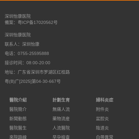
深圳怡康医院
備案：
粤ICP备17020562号
深圳怡康医院
联系人：深圳怡康
电话：0755-25595888
接诊时间：08:00-20:00
地址：广东省深圳市罗湖区红桂路
粤(B)广[2025]第04-30-667号
醫院介紹
計劃生育
婦科炎症
醫院簡介
無痛人流
附件炎
新聞動態
藥物流産
盆腔炎
醫院醫生
人流醫院
陰道炎
來院路線
早孕檢查
白帶異常