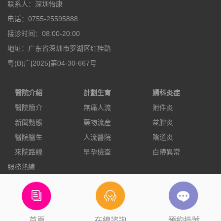
联系人：深圳怡康
电话：0755-25595888
接诊时间：08:00-20:00
地址：广东省深圳市罗湖区红桂路
粤(B)广[2025]第04-30-667号
醫院介紹
計劃生育
婦科炎症
醫院簡介
無痛人流
附件炎
新聞動態
藥物流産
盆腔炎
醫院醫生
人流醫院
陰道炎
來院路線
早孕檢查
白帶異常
服務熱線
0755-25595888
立即預約
電話咨詢
首頁
在線諮詢
預約掛號