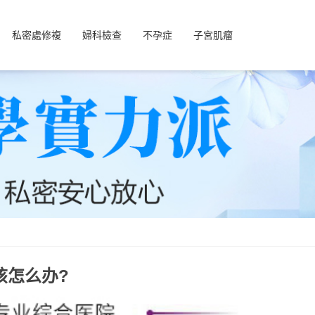
私密處修複
婦科檢查
不孕症
子宮肌瘤
该怎么办?