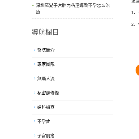
温馨提
深圳羅湖子宮腔內粘連導致不孕怎么治
療
1、个
2、性
導航欄目
醫院簡介
專家團隊
無痛人流
私密處修複
婦科檢查
不孕症
子宮肌瘤