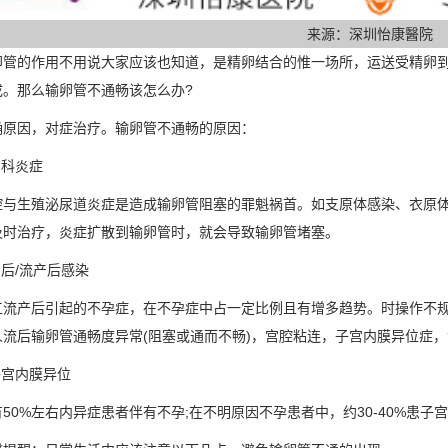
来源：深圳怡康醫院
的作用不用说大家应该也知道，是精卵结合的惟一场所，运送受精卵到
成。那么输卵管不通畅该怎么办?
因，对症治疗。输卵管不通畅的原因：
科炎症
生殖泌尿道炎症是造成输卵管阻塞的罪魁祸首。如支原体感染、衣原体
及时治疗，炎症扩散到输卵管时，就会导致输卵管堵塞。
后/流产后感染
产后引起的不孕症，在不孕症中占一定比例且有增多趋势。时操作不规
人流后输卵管通畅度异常(阻塞或通而不畅)，宫腔粘连，子宫内膜异位症
宫内膜异位
%左右内异症患者伴有不孕;在不明原因不孕患者中，约30-40%患子