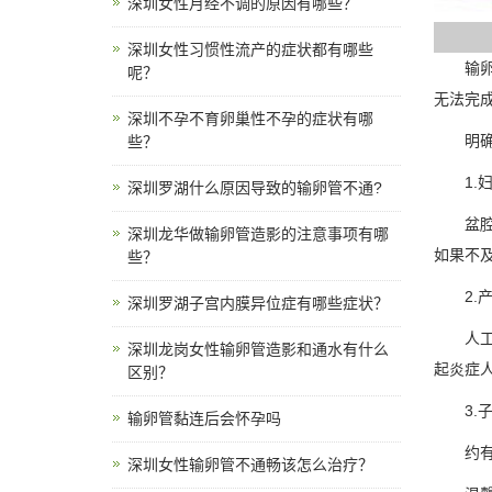
深圳女性月经不调的原因有哪些？
深圳女性习惯性流产的症状都有哪些
输卵管
呢？
无法完
深圳不孕不育卵巢性不孕的症状有哪
明确原
些？
1.妇
深圳罗湖什么原因导致的输卵管不通?
盆腔与
深圳龙华做输卵管造影的注意事项有哪
如果不
些？
2.产
深圳罗湖子宫内膜异位症有哪些症状？
人工流
深圳龙岗女性输卵管造影和通水有什么
起炎症
区别？
3.子
输卵管黏连后会怀孕吗
约有50
深圳女性输卵管不通畅该怎么治疗？