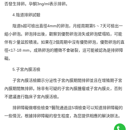
否發生排卵。孕酮3ng/ml表示排卵。
4.陰道排卵試驗
陰道b超可檢出直徑4mm的卵泡，月經周期第5 ~ 7天可檢出一
組小卵泡。卵泡排出後，觀察到優勢卵泡消失或卵泡壁塌陷，可能
伴有少量盆腔積液。如果在2個周期中沒有優勢卵泡，優勢卵泡的直
徑<17-18 mm，成熟卵泡的體徵不會破裂，這可能被認為是排卵障
礙。
5.子宮內膜活檢
子宮內膜活檢顯示分泌性子宮內膜期間排卵並且在增殖期子宮
內膜期間無排卵。除非有可疑的子宮內膜腫瘤或子宮內膜炎，否則
不建議進行臨床子宮內膜活檢。
排卵障礙做哪些檢查?醫院通過這5項檢查可以知道排卵障礙的
一些情況，根據排卵障礙的發生程度，為您提供相應的解決辦法。