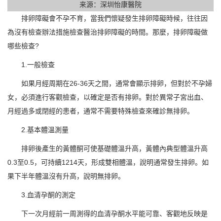
来源：深圳怡康醫院
排卵障礙會不孕不育，當我們懷疑發生排卵障礙時候，往往因
為沒有檢查辦法措施檢查醫治排卵障礙的時間。那麼，排卵障礙做
哪些檢查?
1.一般檢查
如果月經周期在26-36天之間，通常會顯示排卵，但對於不孕婦
女，必須進行客觀檢查，以確定是否有排卵。對於異常子宮出血、
月經過多或閉經的患者，通常不需要特殊檢查來確診無排卵。
2.基本體溫測量
排卵後產生的黃體酮可使基礎體溫升高，黃體內典型體溫升高
0.3至0.5，可持續1214天，形成雙相體溫，說明通常發生排卵。如
果下半年體溫沒有升高，說明無排卵。
3.血清孕酮的測定
下一次月經前一周測得的血清孕酮水平能可靠、客觀地反映是