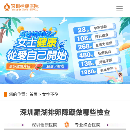
導
航
菜
單
您的位置：
首页
>
女性不孕
深圳羅湖排卵障礙做哪些檢查