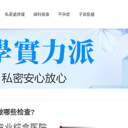
私密處修複
婦科檢查
不孕症
子宮肌瘤
做哪些检查?