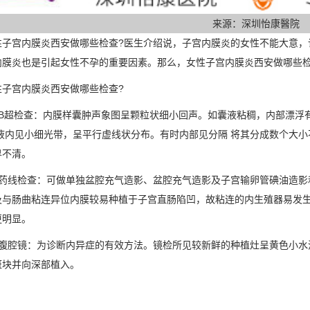
来源：深圳怡康醫院
宫内膜炎西安做哪些检查?医生介绍说，子宫内膜炎的女性不能大意，
内膜炎也是引起女性不孕的重要因素。那么，女性子宫内膜炎西安做哪些检
宫内膜炎西安做哪些检查?
超检查：内膜样囊肿声象图呈颗粒状细小回声。如囊液粘稠，内部漂浮有
为液内见小细光带，呈平行虚线状分布。有时内部见分隔 将其分成数个大小
界不清。
线检查：可做单独盆腔充气造影、盆腔充气造影及子宫输卵管碘油造影
及与肠曲粘连异位内膜较易种植于子宫直肠陷凹，故粘连的内生殖器易发
更明显。
腔镜：为诊断内异症的有效方法。镜检所见较新鲜的种植灶呈黄色小水泡
斑块并向深部植入。