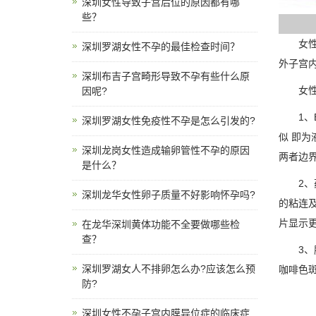
深圳女性导致子宫后位的原因都有哪
些？
女性子
深圳罗湖女性不孕的最佳检查时间？
外子宫
深圳布吉子宫畸形导致不孕有些什么原
女性子
因呢?
1、B
深圳罗湖女性免疫性不孕是怎么引发的?
似 即
深圳龙岗女性造成输卵管性不孕的原因
两者边
是什么？
2、药
深圳龙华女性卵子质量不好影响怀孕吗?
的粘连
片显示
在龙华深圳黄体功能不全要做哪些检
查？
3、腹
深圳罗湖女人不排卵怎么办?应该怎么预
咖啡色
防?
深圳女性不孕子宫内膜异位症的临床症