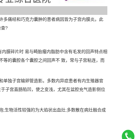
许多痛经和巧克力囊肿的患者病因皆为子宫内膜炎。此
查?
内膜碎片时 易与畸胎瘤内脂肪中含有毛发的回声特点相
不等的囊腔各个囊腔之间回声不 致，常与子宫粘连，而
和单独子宫输卵管造影。多数内异症患者有内生殖器官
生于子宫直肠陷凹，使之变浅，尤其在盆腔充气造影侧位
;生物活性较强的为大焰状出血灶;多数散在病灶融合成