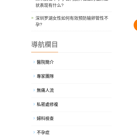
状表现有什么?
深圳罗湖女性如何有效预防输卵管性不
孕?
導航欄目
醫院簡介
專家團隊
無痛人流
私密處修複
婦科檢查
不孕症