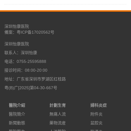
深圳怡康医院
備案：
粤ICP备17020562号
深圳怡康医院
联系人：深圳怡康
电话：0755-25595888
接诊时间：08:00-20:00
地址：广东省深圳市罗湖区红桂路
粤(B)广[2025]第04-30-667号
醫院介紹
計劃生育
婦科炎症
醫院簡介
無痛人流
附件炎
新聞動態
藥物流産
盆腔炎