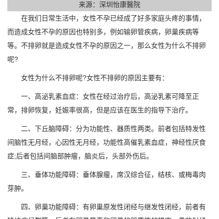
来源：深圳怡康醫院
在我们日常生活中，女性不孕已经成了好多家庭头疼的事情，
而造成女性不孕的原因也特别多，例如输卵管疾病，卵巢疾病等
等。不排卵就是造成女性不孕的原因之一，那么女性为什么不排卵
呢?
女性为什么不排卵呢?女性不排卵的原因主要有：
一、高泌乳素血症：女性在经过治疗后，高泌乳素可降至正
常，排卵恢复，妊娠率很高，但是应该在医生的指导下治疗。
二、下丘脑障碍：分为功能性、器质性两类。前者包括特发性
间脑性无月经，心因性无月经，功能性高催乳素血症，神经性厌食
症;后者包括间脑部肿瘤，脑炎后，头部外伤后。
三、垂体功能障碍：垂体腺瘤，席汉综合征，结核、或梅毒肉
芽肿。
四、卵巢功能障碍：有卵巢原发性闭经与继发性闭经，前者有