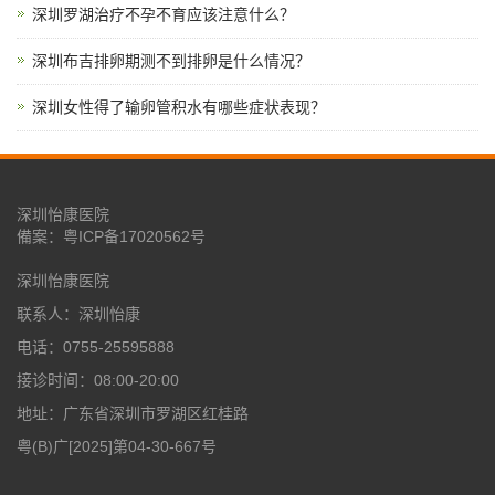
深圳罗湖治疗不孕不育应该注意什么？
深圳布吉排卵期测不到排卵是什么情况？
深圳女性得了输卵管积水有哪些症状表现？
深圳怡康医院
備案：
粤ICP备17020562号
深圳怡康医院
联系人：深圳怡康
电话：0755-25595888
接诊时间：08:00-20:00
地址：广东省深圳市罗湖区红桂路
粤(B)广[2025]第04-30-667号