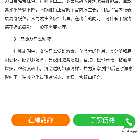
为白带略带红色。排卵期出血，多因成熟的卵泡破裂排卵后，雌激
素水平急骤下降，不能维持正常的子宫内膜生长，引起子宫内膜表
层局部脱落，从而发生突破性出血。在出血的同时，可伴有下腹疼
痛不适的感觉，一般不需要处理。
3、宫颈及宫颈粘液
排卵周期中，女性宫颈受雌激素、孕激素的作用，具分泌和启
闭变化。随卵泡发育，分泌雌激素增加，宫颈口松弛开张，粘液量
增多，粘稠度较小，清澈透明如蛋清样，拉力渐增;排卵后在孕激素
影响下，粘液分泌量迅速减少、变稠，宫颈口闭合。
在線諮詢
了解價格