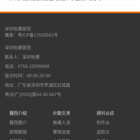
深圳怡康医院
備案：
粤ICP备17020562号
深圳怡康医院
联系人：深圳怡康
电话：0755-25595888
接诊时间：08:00-20:00
地址：广东省深圳市罗湖区红桂路
粤(B)广[2025]第04-30-667号
醫院介紹
計劃生育
婦科炎症
醫院簡介
無痛人流
附件炎
新聞動態
藥物流産
盆腔炎