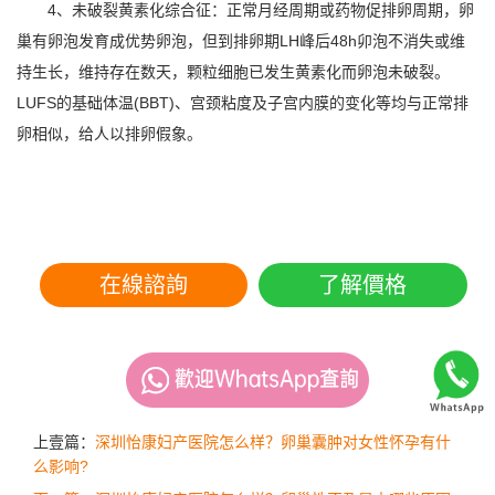
4、未破裂黄素化综合征：正常月经周期或药物促排卵周期，卵
巢有卵泡发育成优势卵泡，但到排卵期LH峰后48h卯泡不消失或维
持生长，维持存在数天，颗粒细胞已发生黄素化而卵泡未破裂。
LUFS的基础体温(BBT)、宫颈粘度及子宫内膜的变化等均与正常排
卵相似，给人以排卵假象。
在線諮詢
了解價格
上壹篇：
深圳怡康妇产医院怎么样？卵巢囊肿对女性怀孕有什
么影响?