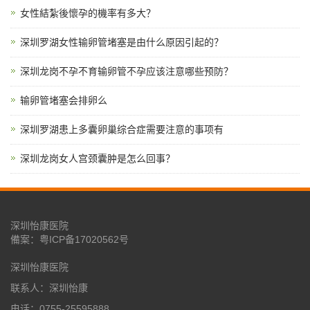
女性結紮後懷孕的機率有多大？
深圳罗湖女性输卵管堵塞是由什么原因引起的？
深圳龙岗不孕不育输卵管不孕应该注意哪些预防？
输卵管堵塞会排卵么
深圳罗湖患上多囊卵巢综合症需要注意的事项有
深圳龙岗女人宫颈囊肿是怎么回事？
深圳怡康医院
備案：
粤ICP备17020562号
深圳怡康医院
联系人：深圳怡康
电话：0755-25595888