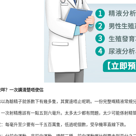
查咩？一次講清楚唔使估
弟以為驗精子就係數下有幾多隻，其實遠唔止呢啲。一份完整嘅精液常規
：一次射精應該有一點五到六毫升。太多太少都有問題，太少可能係射精
度：每毫升至少要有一千五百萬隻，低過呢個數，受孕機率直線下跌。
力：分前向運動、非前向運動、唔郁三種。前向運動嘅比例要去到百分之