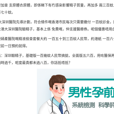
加查 支原體衣原體，即係睇下有冇感染影響精子質量，再加多 兩三百蚊
百七十蚊。
港大深圳醫院先導計劃，符合條件嘅香港市民每次只需要繳付 一百蚊診金
去港大深圳醫院驗精子，基本上係 免費嘅，仲支援醫療券。呢個優惠唔用
康婦產醫院嘅精液檢查套餐大約 一百五十到三百蚊人民幣，約港紙 一百
提前一日預約就得。
結：深圳驗精子，基礎版一百幾蚊人民幣搞掂，全面版五六百，用咗醫保
隨時過千，呢度最貴都未過八百，你話抵唔抵？