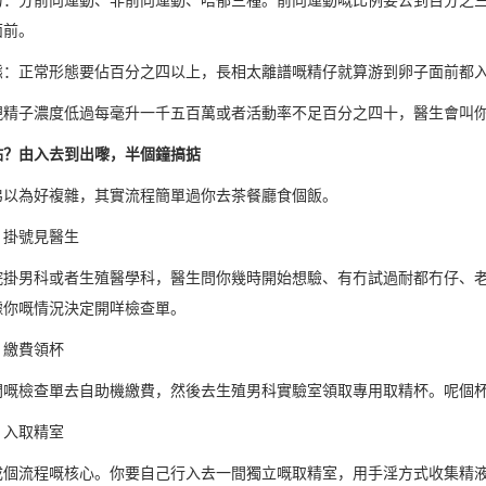
面前。
態：正常形態要佔百分之四以上，長相太離譜嘅精仔就算游到卵子面前都
現精子濃度低過每毫升一千五百萬或者活動率不足百分之四十，醫生會叫
點？由入去到出嚟，半個鐘搞掂
弟以為好複雜，其實流程簡單過你去茶餐廳食個飯。
：掛號見醫生
院掛男科或者生殖醫學科，醫生問你幾時開始想驗、有冇試過耐都冇仔、
據你嘅情況決定開咩檢查單。
：繳費領杯
開嘅檢查單去自助機繳費，然後去生殖男科實驗室領取專用取精杯。呢個
：入取精室
成個流程嘅核心。你要自己行入去一間獨立嘅取精室，用手淫方式收集精