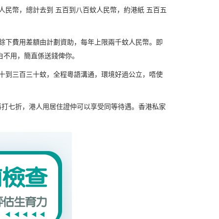
人民幣，總計去到 五百到八百蚊人民幣，約港紙 五百五
，餘下費用差額由計劃資助，每年上限兩千蚊人民幣。即
白不用，簡直係送錢俾你。
六十到三百三十蚊，全程粵語溝通，環境好過公立，唔使
再打七折，港人用居住證仲可以享受同等待遇。香港私家