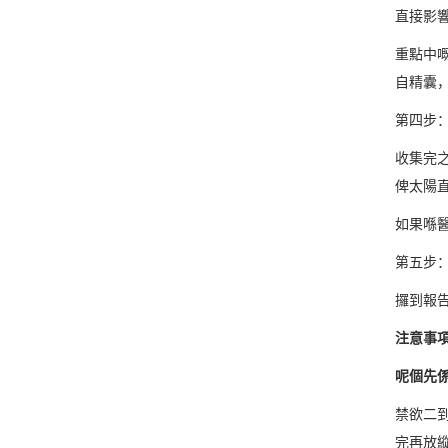
直接影
重點中
自精囊
第四步
收集完
俾太陽
如果喺
第五步
攞到報
注意事
呢個先
禁欲二
完再放