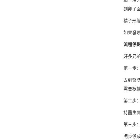
到卵子
精子形
如果發
流程係
好多兄
第一步
去到醫
需要根
第二步
持醫生
第三步
呢步係