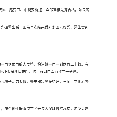
要圓、尾要直、中間要暢通，全部達標先算合格。如果畸
，先搵醫生睇，因為單次結果受好多因素影響，醫生會判
約一百到兩百蚊人民幣，約港紙一百一到兩百二十蚊。有
地址喺羅湖區東門北路，羅湖口岸過嚟二十分鐘。
係我精子活力偏低，醫生即場開藥調理，三個月之後老婆
」，符合條件嘅香港市民去港大深圳醫院睇病，每次只需