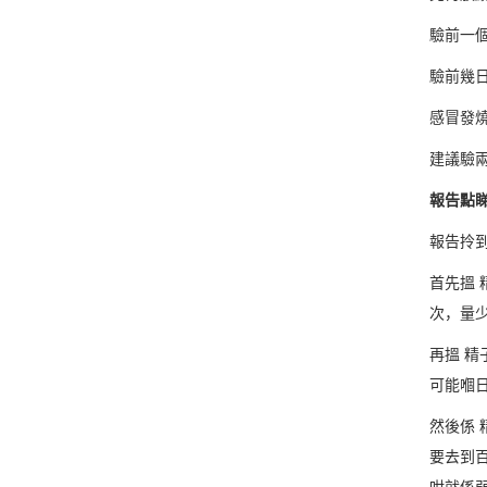
驗前一
驗前幾
感冒發
建議驗
報告點
報告拎
首先搵
次，量
再搵 
可能嗰
然後係
要去到
咁就係