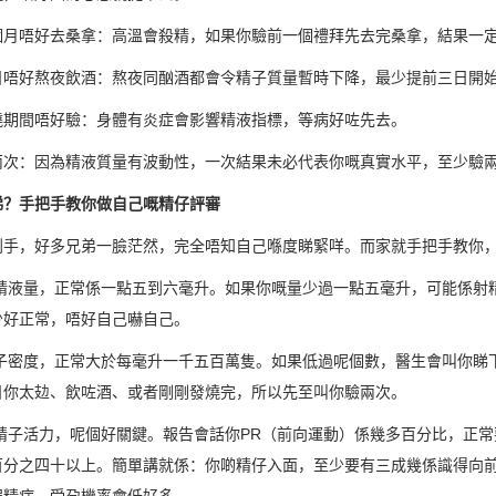
個月唔好去桑拿：高溫會殺精，如果你驗前一個禮拜先去完桑拿，結果一
日唔好熬夜飲酒：熬夜同酗酒都會令精子質量暫時下降，最少提前三日開
燒期間唔好驗：身體有炎症會影響精液指標，等病好咗先去。
兩次：因為精液質量有波動性，一次結果未必代表你嘅真實水平，至少驗
睇？手把手教你做自己嘅精仔評審
到手，好多兄弟一臉茫然，完全唔知自己喺度睇緊咩。而家就手把手教你
 精液量，正常係一點五到六毫升。如果你嘅量少過一點五毫升，可能係射
少好正常，唔好自己嚇自己。
精子密度，正常大於每毫升一千五百萬隻。如果低過呢個數，醫生會叫你睇
日你太攰、飲咗酒、或者剛剛發燒完，所以先至叫你驗兩次。
 精子活力，呢個好關鍵。報告會話你PR（前向運動）係幾多百分比，正常
百分之四十以上。簡單講就係：你啲精仔入面，至少要有三成幾係識得向前
弱精症，受孕機率會低好多。