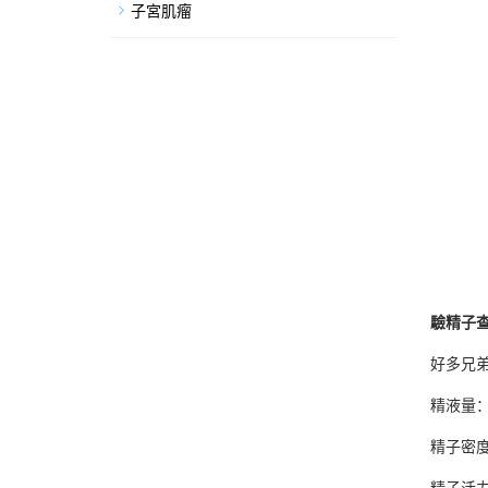
子宮肌瘤
驗精子
好多兄
精液量
精子密
精子活