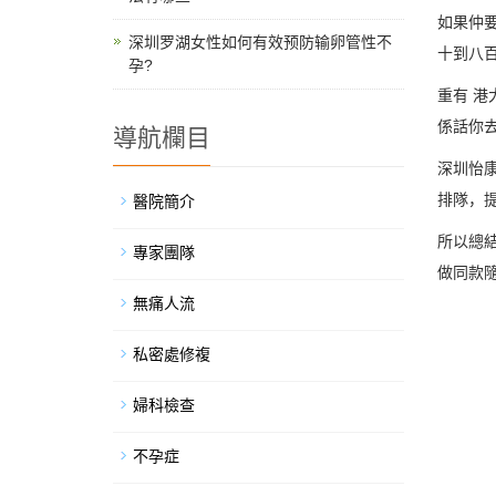
如果仲要
深圳罗湖女性如何有效预防输卵管性不
十到八
孕?
重有 
係話你
導航欄目
深圳怡
排隊，
醫院簡介
所以總
專家團隊
做同款
無痛人流
私密處修複
婦科檢查
不孕症