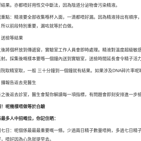
響結果。亦都唔好用性交中斷法，因為陰道分泌物會污染精液。
嘅重點：精液要全部收集喺杯入面，一滴都唔好漏。因為精液排出有順序
，所以前段特別重要，漏咗就等於白做。
：送檢等結果
之後將個杯放到傳遞窗，實驗室工作人員會即時處理。精液對溫度超級敏
直射。採集後嘅樣本要喺一個鐘內送到實驗室，送檢時間延長會令精子活
醫院取精室取，一般 三十分鐘到一個鐘就有結果。如果涉及DNA碎片率
：攞報告返去見醫生
告之後返去診室，醫生會幫你解讀每一項指標，有問題會即刻安排進一步
項！呢幾樣唔做等於白驗
係最多人中招嘅位，你記住晒：
到七日：呢個係最最最重要嘅一條。少過兩日精子數量唔夠，多過七日精
縱，唔好因為心急就提早去。