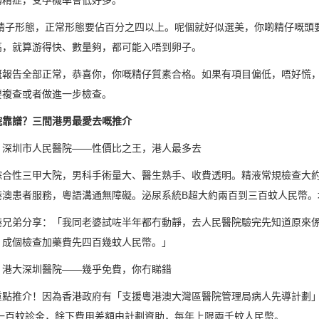
 精子形態，正常形態要佔百分之四以上。呢個就好似選美，你啲精仔嘅頭
高，就算游得快、數量夠，都可能入唔到卵子。
嘅報告全部正常，恭喜你，你嘅精仔質素合格。如果有項目偏低，唔好慌
要複查或者做進一步檢查。
院靠譜？三間港男最愛去嘅推介
：深圳市人民醫院——性價比之王，港人最多去
綜合性三甲大院，男科手術量大、醫生熟手、收費透明。精液常規檢查大
港澳患者服務，粵語溝通無障礙。泌尿系統B超大約兩百到三百蚊人民幣。
港兄弟分享：「我同老婆試咗半年都冇動靜，去人民醫院驗完先知道原來
，成個檢查加藥費先四百幾蚊人民幣。」
：港大深圳醫院——幾乎免費，你冇睇錯
重點推介！因為香港政府有「支援粵港澳大灣區醫院管理局病人先導計劃
 一百蚊診金，餘下費用差額由計劃資助，每年上限兩千蚊人民幣。