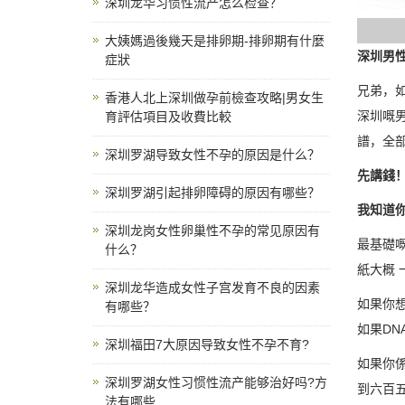
深圳龙华习惯性流产怎么检查？
大姨媽過後幾天是排卵期-排卵期有什麼
深圳男
症狀
兄弟，
香港人北上深圳做孕前檢查攻略|男女生
深圳嘅
育評估項目及收費比較
譜，全
深圳罗湖导致女性不孕的原因是什么？
先講錢
深圳罗湖引起排卵障碍的原因有哪些？
我知道
深圳龙岗女性卵巢性不孕的常见原因有
最基礎
什么？
紙大概
深圳龙华造成女性子宫发育不良的因素
如果你
有哪些？
如果DN
深圳福田7大原因导致女性不孕不育?
如果你
深圳罗湖女性习惯性流产能够治好吗?方
到六百
法有哪些