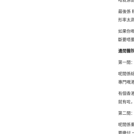
最後係
形率太
如果你
斷要唔
邊間醫
第一間
呢間係
專門嘅
有個香
就有咗
第二間
呢間係
要繳付