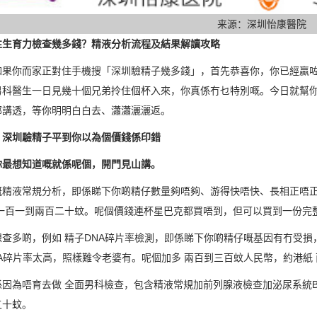
来源：深圳怡康醫院
性生育力檢查幾多錢？精液分析流程及結果解讀攻略
如果你而家正對住手機搜「深圳驗精子幾多錢」，首先恭喜你，你已經贏
男科醫生一日見幾十個兄弟拎住個杯入來，你真係冇乜特別嘅。今日就幫
部講透，等你明明白白去、瀟瀟灑灑返。
！深圳驗精子平到你以為個價錢係印錯
你最想知道嘅就係呢個，開門見山講。
嘅精液常規分析，即係睇下你啲精仔數量夠唔夠、游得快唔快、長相正唔正
 一百一到兩百二十蚊。呢個價錢連杯星巴克都買唔到，但可以買到一份完
想查多啲，例如 精子DNA碎片率檢測，即係睇下你啲精仔嘅基因有冇受
A碎片率太高，照樣難令老婆有。呢個加多 兩百到三百蚊人民幣，約港紙
係因為唔育去做 全面男科檢查，包含精液常規加前列腺液檢查加泌尿系統B
五十蚊。