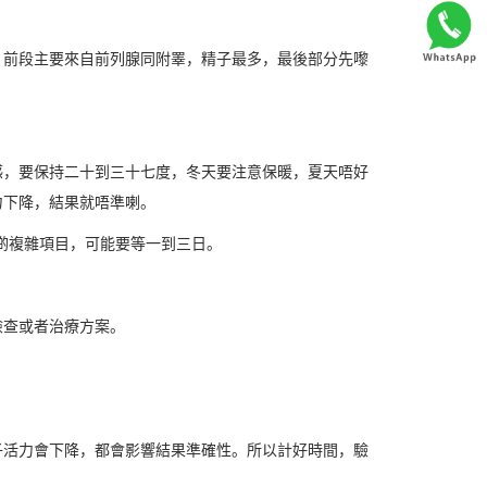
，前段主要來自前列腺同附睪，精子最多，最後部分先嚟
感，要保持二十到三十七度，冬天要注意保暖，夏天唔好
力下降，結果就唔準喇。
呢啲複雜項目，可能要等一到三日。
檢查或者治療方案。
子活力會下降，都會影響結果準確性。所以計好時間，驗