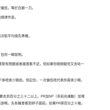
定偏低，等於白捱一刀。
始規律作息。
兩次取平均值先準確。
，包你一睇就明。
精管有問題或者雄激素不足，但如果你剛剛驗完又去咗一
下係唔係少精症。但記住，一次偏低唔代表你真係少精，
要去到百分之三十二以上。PR加NP（非前向運動）加埋
游嘅，先有機會衝到卵子面前。如果PR得百分之十幾，