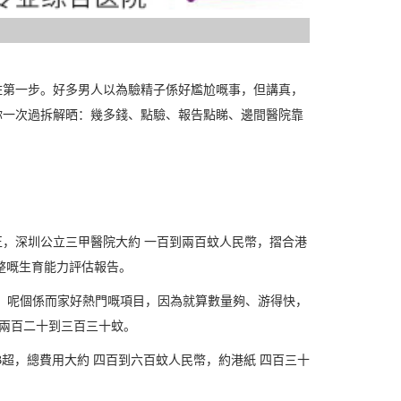
咗第一步。好多男人以為驗精子係好尷尬嘅事，但講真，
你一次過拆解晒：幾多錢、點驗、報告點睇、邊間醫院靠
，深圳公立三甲醫院大約 一百到兩百蚊人民幣，摺合港
整嘅生育能力評估報告。
損，呢個係而家好熱門嘅項目，因為就算數量夠、游得快，
 兩百二十到三百三十蚊。
超，總費用大約 四百到六百蚊人民幣，約港紙 四百三十