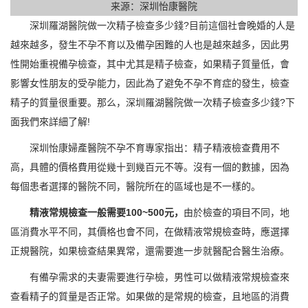
来源：深圳怡康醫院
深圳羅湖醫院做一次精子檢查多少錢?目前這個社會晚婚的人是
越來越多，發生不孕不育以及備孕困難的人也是越來越多，因此男
性開始重視備孕檢查，其中尤其是精子檢查，如果精子質量低，會
影響女性朋友的受孕能力，因此為了避免不孕不育症的發生，檢查
精子的質量很重要。那么，深圳羅湖醫院做一次精子檢查多少錢?下
面我們來詳細了解!
深圳怡康婦產醫院不孕不育專家指出：精子精液檢查費用不
高，具體的價格費用從幾十到幾百元不等。沒有一個的數據，因為
每個患者選擇的醫院不同，醫院所在的區域也是不一樣的。
精液常規檢查一般需要100~500元，
由於檢查的項目不同，地
區消費水平不同，其價格也會不同，在做精液常規檢查時，應選擇
正規醫院，如果檢查結果異常，還需要進一步就醫配合醫生治療。
有備孕需求的夫妻需要進行孕檢，男性可以做精液常規檢查來
查看精子的質量是否正常。如果做的是常規的檢查，且地區的消費