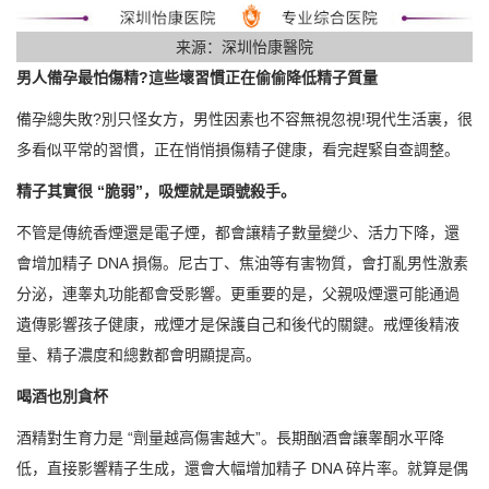
来源：深圳怡康醫院
男人備孕最怕傷精?這些壞習慣正在偷偷降低精子質量
備孕總失敗?別只怪女方，男性因素也不容無視忽視!現代生活裏，很
多看似平常的習慣，正在悄悄損傷精子健康，看完趕緊自查調整。
精子其實很 “脆弱”，吸煙就是頭號殺手。
不管是傳統香煙還是電子煙，都會讓精子數量變少、活力下降，還
會增加精子 DNA 損傷。尼古丁、焦油等有害物質，會打亂男性激素
分泌，連睾丸功能都會受影響。更重要的是，父親吸煙還可能通過
遺傳影響孩子健康，戒煙才是保護自己和後代的關鍵。戒煙後精液
量、精子濃度和總數都會明顯提高。
喝酒也別貪杯
酒精對生育力是 “劑量越高傷害越大”。長期酗酒會讓睾酮水平降
低，直接影響精子生成，還會大幅增加精子 DNA 碎片率。就算是偶