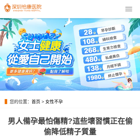
導
航
菜
單
您的位置：
首页
>
女性不孕
男人備孕最怕傷精?這些壞習慣正在偷
偷降低精子質量