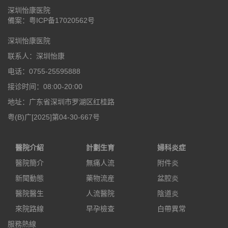
深圳怡康医院
備案：
粤ICP备17020562号
深圳怡康医院
联系人：深圳怡康
电话：0755-25595888
接诊时间：08:00-20:00
地址：广东省深圳市罗湖区红桂路
粤(B)广[2025]第04-30-667号
醫院介紹
計劃生育
婦科炎症
醫院簡介
無痛人流
附件炎
新聞動態
藥物流産
盆腔炎
醫院醫生
人流醫院
陰道炎
來院路線
早孕檢查
白帶異常
服務熱線