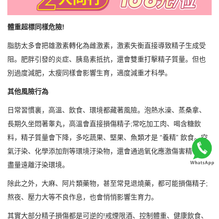
體重超標同樣危險!
脂肪太多會把雄激素轉化為雌激素，激素失衡直接導致精子生成受
阻。肥胖引發的炎症、胰島素抵抗，還會雙重打擊精子質量。但也
別過度減肥，太瘦同樣會影響生育，適度減重才科學。
其他風險行為
日常習慣裏，高溫、飲食、環境都藏著風險。泡熱水澡、蒸桑拿、
長期久坐悶著睾丸，高溫會直接損傷精子;常吃加工肉、喝含糖飲
料，精子質量會下降，多吃蔬果、堅果、魚類才是 “養精” 飲食。空
氣汙染、化學添加劑等環境汙染物，還會通過氧化應激傷害精子，
盡量遠離汙染環境。
除此之外，大麻、阿片類藥物，甚至常見退燒藥，都可能損傷精子;
熬夜、壓力大等不良作息，也會悄悄影響生育力。
其實大部分精子損傷都是可逆的!戒煙限酒、控制體重、健康飲食、