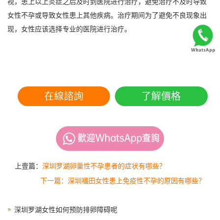
视，患上以上炎症之后及时到医院进行治疗，避免治疗不及时导致
女性不孕或导致女性患上其他疾病。治疗期间为了避免不良现象出
现，女性应该选择专业的医院进行治疗。
在線諮詢
了解價格
上壹篇：
深圳罗湖卵巢性不孕患者的症状有哪些？
下一篇：深圳福田女性患上免疫性不孕的原因有哪些？
深圳罗湖女性如何预防排卵障碍呢