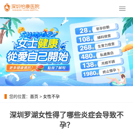
導
航
菜
單
您的位置：
首页
>
女性不孕
深圳罗湖女性得了哪些炎症会导致不
孕？