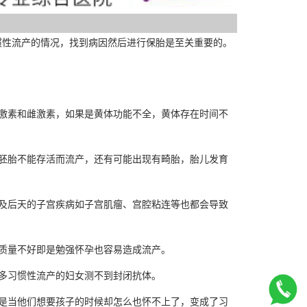
性流产的情况，找到病因然后进行保胎是至关重要的。
激素和雌激素，如果是黄体功能不全，黄体存在时间不
胚胎不能存活而流产，还有可能出现有畸胎，胎儿发育
及后天的子宫疾病如子宫肌瘤、宫腔粘连等也都会导致
质量不好即是勉强怀孕也容易造成流产。
多习惯性流产的妇女测不到封闭抗体。
是当他们想要孩子的时候却怎么也怀不上了，变成了习