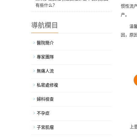
有些什么？
惯性流
产。
導航欄目
温馨提
因，原
醫院簡介
專家團隊
無痛人流
私密處修複
婦科檢查
不孕症
上
子宮肌瘤