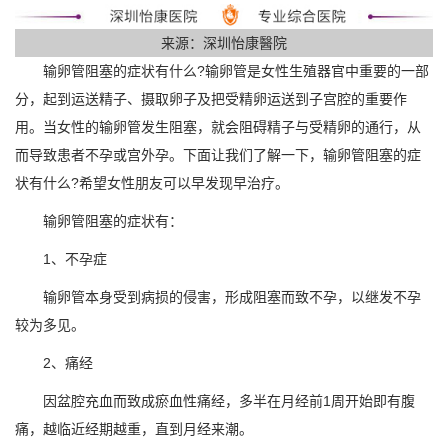
来源：深圳怡康醫院
输卵管阻塞的症状有什么?输卵管是女性生殖器官中重要的一部
分，起到运送精子、摄取卵子及把受精卵运送到子宫腔的重要作
用。当女性的输卵管发生阻塞，就会阻碍精子与受精卵的通行，从
而导致患者不孕或宫外孕。下面让我们了解一下，输卵管阻塞的症
状有什么?希望女性朋友可以早发现早治疗。
输卵管阻塞的症状有：
1、不孕症
输卵管本身受到病损的侵害，形成阻塞而致不孕，以继发不孕
较为多见。
2、痛经
因盆腔充血而致成瘀血性痛经，多半在月经前1周开始即有腹
痛，越临近经期越重，直到月经来潮。