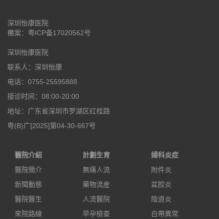
深圳怡康医院
備案：
粤ICP备17020562号
深圳怡康医院
联系人：深圳怡康
电话：0755-25595888
接诊时间：08:00-20:00
地址：广东省深圳市罗湖区红桂路
粤(B)广[2025]第04-30-667号
醫院介紹
計劃生育
婦科炎症
醫院簡介
無痛人流
附件炎
新聞動態
藥物流産
盆腔炎
醫院醫生
人流醫院
陰道炎
來院路線
早孕檢查
白帶異常