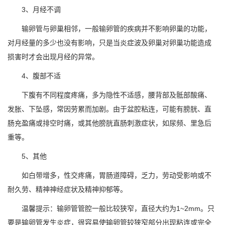
3、月经不调
输卵管与卵巢相邻，一般输卵管的疾病并不影响卵巢的功能，
对月经量的多少也没有影响，只是当炎症波及卵巢对卵巢功能造成
损害时才会出现月经的异常。
4、腹部不适
下腹有不同程度疼痛，多为隐性不适感，腰背部及骶部酸痛、
发胀、下坠感，常因劳累而加剧。由于盆腔粘连，可能有膀胱、直
肠充盈痛或排空时痛，或其他膀胱直肠刺激症状，如尿频、里急后
重等。
5、其他
如白带增多，性交疼痛，胃肠道障碍，乏力，劳动受影响或不
耐久劳、精神神经症状及精神抑郁等。
温馨提示：输卵管管腔一般比较狭窄，直径大约为1~2mm。只
要是输卵管发生炎症，很容易使输卵管较狭窄部分出现粘连或完全