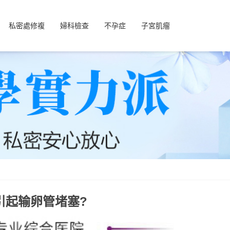
私密處修複
婦科檢查
不孕症
子宮肌瘤
引起输卵管堵塞?