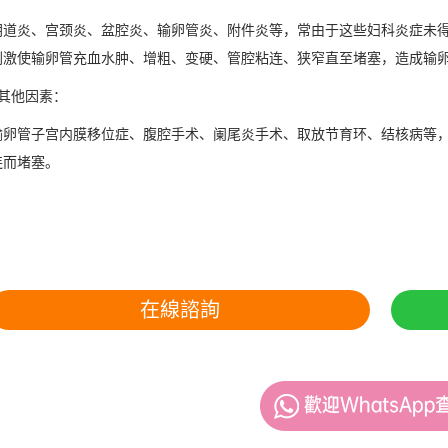
炎、宫颈炎、盆腔炎、输卵管炎、附件炎等，常由于这些妇科炎症未得
刺激使输卵管充血水肿、增粗、变硬、管腔粘连、狭窄直至堵塞，造成输
他因素：
管子宫内膜移位症、腹腔手术、阑尾炎手术、取放节育环、结核病等，
连而堵塞。
在線諮詢