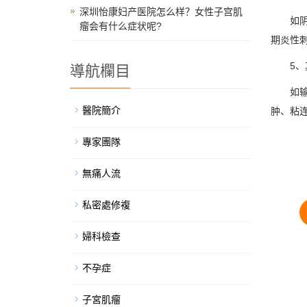
深圳怡康妇产医院怎么样？女性子宫肌
如阴道
瘤会有什么症状呢?
期炎性
5、其
導航欄目
如输卵
醫院簡介
肿、粘
專家團隊
無痛人流
私密處修複
婦科檢查
不孕症
子宮肌瘤