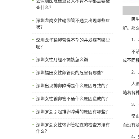
去深圳医院检查女人不育不孕都需要检
查什么？
医生指
深圳龙岗女性输卵管不通会出现哪些症
状？
解。那
1、不
深圳龙华输卵管性不孕的并发症有哪些
呢？
不洁性
深圳女性月經不調該怎么辦
成不同
2、人
深圳福田女性卵管炎的危害有哪些?
人流是
深圳出现排卵障碍是什么原因导致的？
随着各
深圳女性输卵管不通什么原因造成的？
3、长
深圳罗湖引起排卵障碍的原因有哪些？
常由于
深圳罗湖女性输卵管粘连的检查方法有
而没有
什么？
4、妇