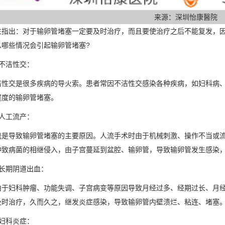
来源：深圳怡康醫院
出：对于输卵管堵塞一定要及时治疗，而且要使治疗之后不能复发，因
么哪些情况会引起输卵管堵塞?
洁性交：
交是很多疾病的导火索。患者常因不洁性交感染各种疾病，如妇科病、
程度的输卵管堵塞。
工流产：
导致输卵管堵塞的主要原因。人流手术时由于机械刺激、操作不当或流产
种致病菌的相继侵入，由子宫蔓延到盆腔、输卵管，导致输卵管发生感染
期阴道出血：
妇科肿瘤、功能失调、子宫病变等原因导致月经过多、经期过长、月经
及时治疗，久而久之，继发炎症感染，导致输卵管内壁溃烂、粘连、堵塞
科炎症：