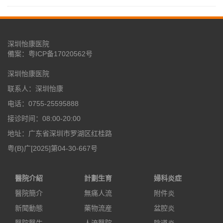
深圳怡康医院
備案：
粤ICP备17020562号
深圳怡康医院
联系人：深圳怡康
电话：0755-25595888
接诊时间：08:00-20:00
地址：广东省深圳市罗湖区红桂路
粤(B)广[2025]第04-30-667号
醫院介紹
計劃生育
婦科炎症
醫院簡介
無痛人流
附件炎
新聞動態
藥物流産
盆腔炎
醫院醫生
人流醫院
陰道炎