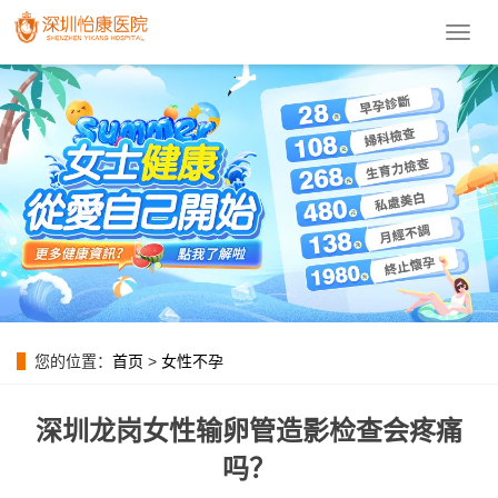
導
航
菜
單
您的位置：
首页
>
女性不孕
深圳龙岗女性输卵管造影检查会疼痛
吗？