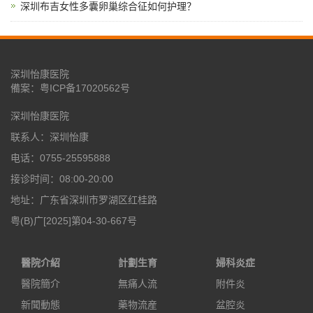
深圳布吉女性多囊卵巢综合征如何护理？
深圳怡康医院
備案：
粤ICP备17020562号
深圳怡康医院
联系人：深圳怡康
电话：0755-25595888
接诊时间：08:00-20:00
地址：广东省深圳市罗湖区红桂路
粤(B)广[2025]第04-30-667号
醫院介紹
計劃生育
婦科炎症
醫院簡介
無痛人流
附件炎
新聞動態
藥物流産
盆腔炎