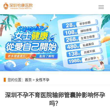
導
航
菜
單
您的位置：
首页
>
女性不孕
深圳不孕不育医院输卵管囊肿影响怀孕
吗？