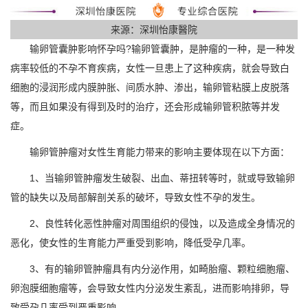
来源：深圳怡康醫院
输卵管囊肿影响怀孕吗?输卵管囊肿，是肿瘤的一种，是一种发
病率较低的不孕不育疾病，女性一旦患上了这种疾病，就会导致白
细胞的浸润形成内膜肿胀、间质水肿、渗出，输卵管粘膜上皮脱落
等，而且如果没有得到及时的治疗，还会形成输卵管积脓等并发
症。
输卵管肿瘤对女性生育能力带来的影响主要体现在以下方面：
1、当输卵管肿瘤发生破裂、出血、蒂扭转等时，就或导致输卵
管的缺失以及局部解剖关系的破坏，导致女性不孕的发生。
2、良性转化恶性肿瘤对周围组织的侵蚀，以及造成全身情况的
恶化，使女性的生育能力严重受到影响，降低受孕几率。
3、有的输卵管肿瘤具有内分泌作用，如畸胎瘤、颗粒细胞瘤、
卵泡膜细胞瘤等，会导致女性内分泌发生紊乱，进而影响排卵，导
致受孕几率受到严重影响。