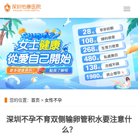
導
航
菜
單
您的位置：
首页
>
女性不孕
深圳不孕不育双侧输卵管积水要注意什
么？