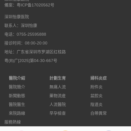
備案：
粤ICP备17020562号
深圳怡康医院
联系人：深圳怡康
电话：0755-25595888
接诊时间：08:00-20:00
地址：广东省深圳市罗湖区红桂路
粤(B)广[2025]第04-30-667号
醫院介紹
計劃生育
婦科炎症
醫院簡介
無痛人流
附件炎
新聞動態
藥物流産
盆腔炎
醫院醫生
人流醫院
陰道炎
來院路線
早孕檢查
白帶異常
服務熱線