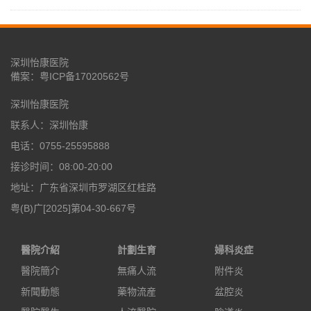
深圳怡康医院
備案：
粤ICP备17020562号
深圳怡康医院
联系人：深圳怡康
电话：0755-25595888
接诊时间：08:00-20:00
地址：广东省深圳市罗湖区红桂路
粤(B)广[2025]第04-30-667号
醫院介紹
計劃生育
婦科炎症
醫院簡介
無痛人流
附件炎
新聞動態
藥物流産
盆腔炎