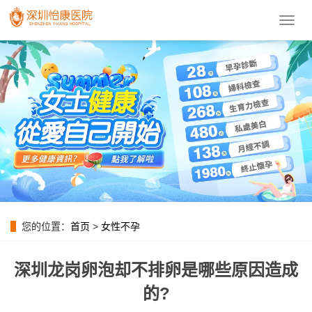
導
航
菜
單
您的位置：
首页
>
女性不孕
深圳龙岗卵泡却不排卵是哪些原因造成
的?