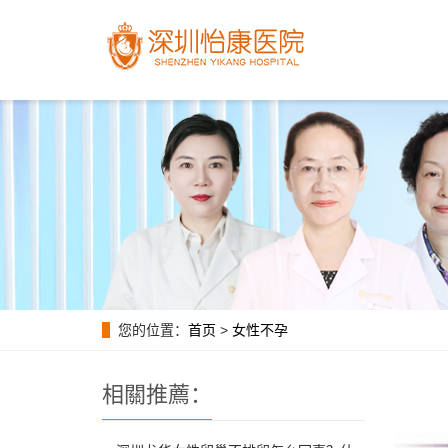
您的位置：
首页
>
女性不孕
相關推薦：