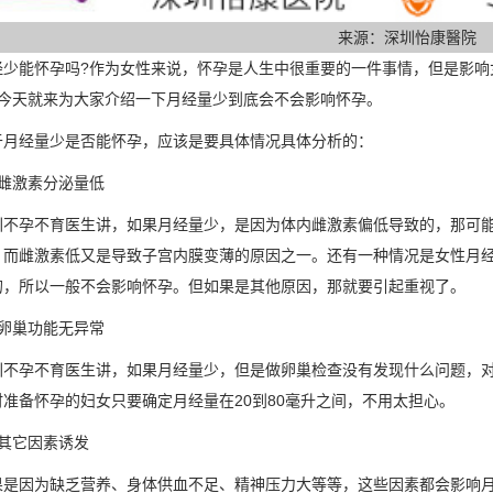
来源：深圳怡康醫院
能怀孕吗?作为女性来说，怀孕是人生中很重要的一件事情，但是影响
?今天就来为大家介绍一下月经量少到底会不会影响怀孕。
经量少是否能怀孕，应该是要具体情况具体分析的：
激素分泌量低
孕不育医生讲，如果月经量少，是因为体内雌激素偏低导致的，那可能
，而雌激素低又是导致子宫内膜变薄的原因之一。还有一种情况是女性月
的，所以一般不会影响怀孕。但如果是其他原因，那就要引起重视了。
巢功能无异常
孕不育医生讲，如果月经量少，但是做卵巢检查没有发现什么问题，对
准备怀孕的妇女只要确定月经量在20到80毫升之间，不用太担心。
它因素诱发
因为缺乏营养、身体供血不足、精神压力大等等，这些因素都会影响月