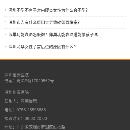
深圳不孕不育子宫内膜炎女性为什么会不孕？
深圳布吉有什么原因会导致输卵管堵塞？
卵巢功能衰退怎麼辦？卵巢功能衰退還能懷孩子嗎
深圳龙华女性子宫后位的原因有什么?
深圳怡康医院
備案：
粤ICP备17020562号
深圳怡康医院
联系人：深圳怡康
电话：0755-25595888
接诊时间：08:00-20:00
地址：广东省深圳市罗湖区红桂路