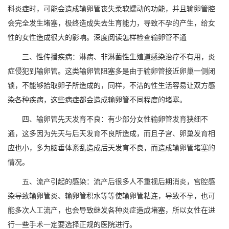
科炎症时，可能会造成输卵管丧失柔软蠕动的功能，并且输卵管腔
会完全发生堵塞，极终造成失去生育能力，导致不孕的产生，给女
性的女性造成很大的影响。深度阅读怎样检查输卵管不通
三、性传播疾病：淋病、非淋菌性生殖道感染治疗不有用，炎
症侵犯到输卵管。这类输卵管阻塞多是由于输卵管接近卵巢一侧闭
锁，不能够拾取卵子所造成的，同样，不洁的性生活容易让双方感
染各种疾病，这些病症都会造成输卵管不同程度的堵塞。
四、输卵管先天发育不良：有少部分女性输卵管发育狭细不
通，这多因为先天与后天发育不良所造成，而且子宫、卵巢发育相
应也小，多为脑垂体紊乱造成后天发育不良，而造成输卵管堵塞的
情况。
五、流产引起的感染：流产后很多人不重视后期消炎，宫腔感
染导致输卵管炎、输卵管积水等等使输卵管粘连，导致不孕，也可
能多次人工流产，也会导致继发各种炎症造成堵塞，所以女性在进
行一些手术一定要选择正规的医院进行。