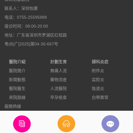
联系人：深圳怡康
电话：0755-25595888
接诊时间：08:00-20:00
地址：广东省深圳市罗湖区红桂路
粤(B)广[2025]第04-30-667号
醫院介紹
計劃生育
婦科炎症
醫院簡介
無痛人流
附件炎
新聞動態
藥物流産
盆腔炎
醫院醫生
人流醫院
陰道炎
來院路線
早孕檢查
白帶異常
服務熱線
0755-25595888
立即預約
電話咨詢