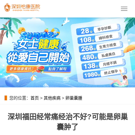
導
航
菜
單
您的位置：
首页
>
其他疾病
>
卵巢囊腫
深圳福田经常痛经治不好?可能是卵巢
囊肿了