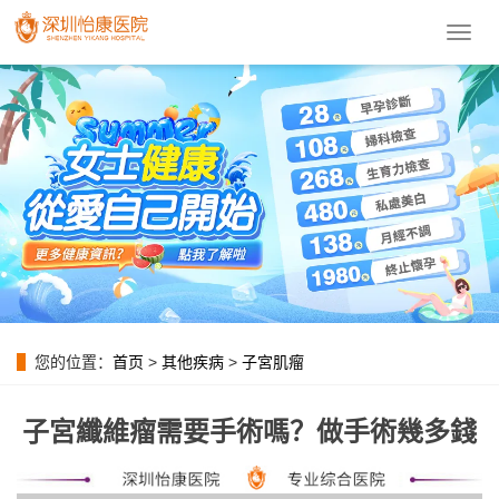
導
航
菜
單
您的位置：
首页
>
其他疾病
>
子宮肌瘤
子宮纖維瘤需要手術嗎？做手術幾多錢