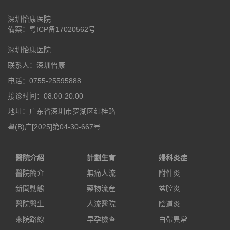
深圳怡康医院
備案：
粤ICP备17020562号
深圳怡康医院
联系人：深圳怡康
电话：0755-25595888
接诊时间：08:00-20:00
地址：广东省深圳市罗湖区红桂路
粤(B)广[2025]第04-30-667号
醫院介紹
計劃生育
婦科炎症
醫院簡介
無痛人流
附件炎
新聞動態
藥物流産
盆腔炎
醫院醫生
人流醫院
陰道炎
來院路線
早孕檢查
白帶異常