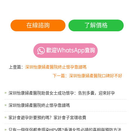
在線諮詢
了解價格
上壹篇：
深圳怡康婦產醫院終止懷孕靠譜嗎
下一篇：深圳怡康婦產醫院口碑好不好
深圳怡康婦產醫院助曾女士成功懷孕：告別多囊，迎來好孕
深圳怡康婦產醫院終止懷孕靠譜嗎
家計會避孕針要預約嗎？家計會子宮環收費
只有一個伴侶都會感染HPV嗎?香港女性必讀的真相與預防方法