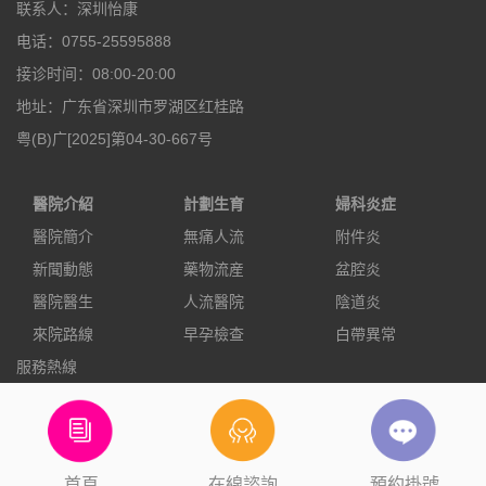
联系人：深圳怡康
电话：0755-25595888
接诊时间：08:00-20:00
地址：广东省深圳市罗湖区红桂路
粤(B)广[2025]第04-30-667号
醫院介紹
計劃生育
婦科炎症
醫院簡介
無痛人流
附件炎
新聞動態
藥物流産
盆腔炎
醫院醫生
人流醫院
陰道炎
來院路線
早孕檢查
白帶異常
服務熱線
0755-25595888
立即預約
電話咨詢
首頁
在線諮詢
預約掛號