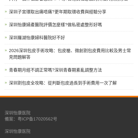
深圳子宮環取出痛唔痛?更年期取環收費與經驗分享
深圳怡康婦產醫院評價怎麼樣?做私密處整形好嗎
深圳羅湖怡康婦科醫院好不好
2026深圳包皮手術攻略：包皮槍、微創割包皮費用比較及男士常
見問題解答
青春期月經不調正常嗎?深圳青春期紊亂調整方法
深圳割包皮全攻略：從判斷包皮過長到手術費用一次了解
深圳怡康医院
備案：
粤ICP备17020562号
深圳怡康医院