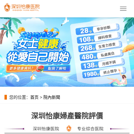
導
航
菜
單
您的位置：
首页
>
院內新聞
深圳怡康婦產醫院評價