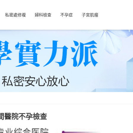
私密處修複
婦科檢查
不孕症
子宮肌瘤
間醫院不孕檢查