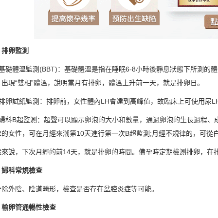
排卵監測
體溫監測(BBT)：基礎體溫是指在睡眠6-8小時後靜息狀態下所測的體溫
，出現“雙相”體溫，說明當月有排卵，體溫上升前一天，就是排卵日。
卵試紙監測：排卵前，女性體內LH會達到高峰值，故臨床上可使用尿L
科B超監測：超聲可以顯示卵泡的大小和數量，通過卵泡的生長過程、成
律的女性，可在月經來潮第10天進行第一次B超監測;月經不規律的，可從
說，下次月經的前14天，就是排卵的時間。備孕時定期檢測排卵，在排
科常規檢查
外陰、陰道畸形，檢查是否存在盆腔炎症等可能。
卵管通暢性檢查