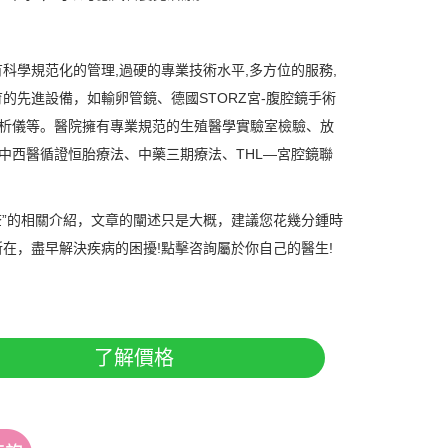
學規范化的管理,過硬的專業技術水平,多方位的服務,
先進設備，如輸卵管鏡、德國STORZ宮-腹腔鏡手術
分析儀等。醫院擁有專業規范的生殖醫學實驗室檢驗、放
中西醫循證恒胎療法、中藥三期療法、THL—宮腔鏡聯
查”的相關介紹，文章的闡述只是大概，建議您花幾分鍾時
在，盡早解決疾病的困擾!點擊咨詢屬於你自己的醫生!
了解價格