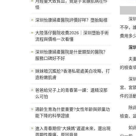
月經量大致貧血，竟是子宮腺肌病在作
怪
深圳不
深圳怡康婦產醫院評價好咩？墮胎點樣
不孕，
大陸落仔醫院收費2026｜深圳墮胎手術
費用多少
流程與價格一次看懂
深圳不
深圳怡康婦產醫院是什麼類型的醫院？
服務口碑好不好
夫妻一
的檢查
妹妹暗沉尷尬?香港私密處美白攻略，打
造粉嫩肌膚
深圳不
宮、宮
爸爸給兒子上的青春第一課：遺精沒那
件的活
么可怕
除此之
適齡生育為什麼重要?女性年齡與卵巢功
能下降的科學證據
檢查、
如此多
進入青春期但“大姨媽”遲遲未來，還出現
周期性腹痛，原因竟是......
少一些