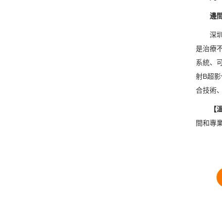
邊間醫
深圳怡
是治療
系統、
射B超
合技術
【溫
間和專