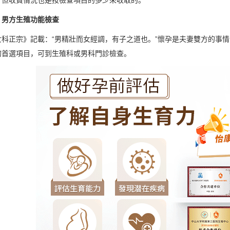
方生殖功能檢查
正宗》記載：“男精壯而女經調，有子之道也。”懷孕是夫妻雙方的事情
的首選項目，可到生殖科或男科門診檢查。