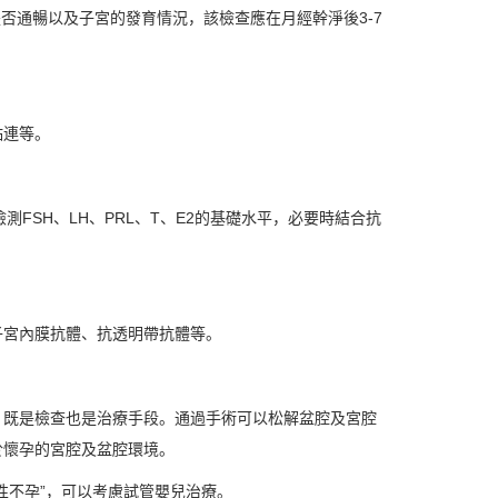
否通暢以及子宮的發育情況，該檢查應在月經幹淨後3-7
粘連等。
FSH、LH、PRL、T、E2的基礎水平，必要時結合抗
宮內膜抗體、抗透明帶抗體等。
既是檢查也是治療手段。通過手術可以松解盆腔及宮腔
於懷孕的宮腔及盆腔環境。
不孕”，可以考慮試管嬰兒治療。