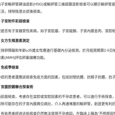
宮輸卵管碘油造影(HSG)或輸卵管三維超聲造影檢查可以顯示輸卵管是
生活，排除陰道炎症後檢查。
宮附件彩超檢查
否有子宮器質性疾病，如子宮肌瘤、子宮縱膈、子宮內膜息肉、宮腔
方生殖激素測定
障礙和年齡≥35歲女性應進行基礎內分泌檢測，於月經周期第2-5日檢測
素(AMH)評估卵巢儲備功能。
免疫學檢查
的患者還應該檢查免疫方面的因素，包括封閉抗體、抗精子抗體、抗子
腹腔鏡聯合探查術
面檢查，考慮存在盆腔或宮腔因素的不孕症患者，可以進行手術探查，
清除可能存在的子宮內膜異位病灶、介入再通堵塞的輸卵管，創造更有利
些患者經過這些檢查仍然無法發現不孕病因，在臨床上稱為“不明原因性