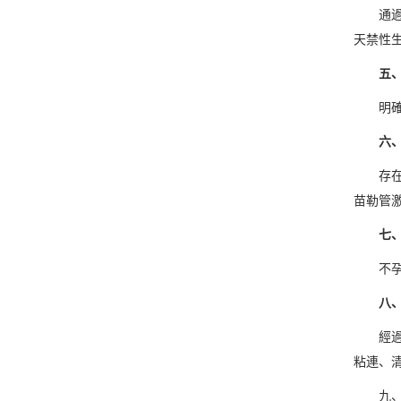
通過子
天禁性
五、子
明確是
六、女
存在排卵
苗勒管激
七、
不孕症
八、宮
經過前
粘連、
九、有