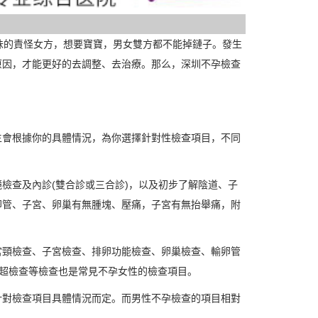
的責怪女方，想要寶寶，男女雙方都不能掉鏈子。發生
原因，才能更好的去調整、去治療。那么，深圳不孕檢查
會根據你的具體情況，為你選擇針對性檢查項目，不同
查及內診(雙合診或三合診)，以及初步了解陰道、子
卵管、子宮、卵巢有無腫塊、壓痛，子宮有無抬舉痛，附
頸檢查、子宮檢查、排卵功能檢查、卵巢檢查、輸卵管
超檢查等檢查也是常見不孕女性的檢查項目。
對檢查項目具體情況而定。而男性不孕檢查的項目相對