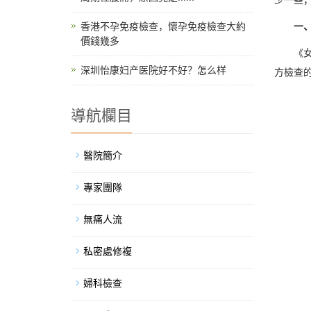
香港不孕免疫檢查，懷孕免疫檢查大約
一、男
價錢幾多
《女科
深圳怡康妇产医院好不好？怎么样
方檢查
導航欄目
醫院簡介
專家團隊
無痛人流
私密處修複
婦科檢查