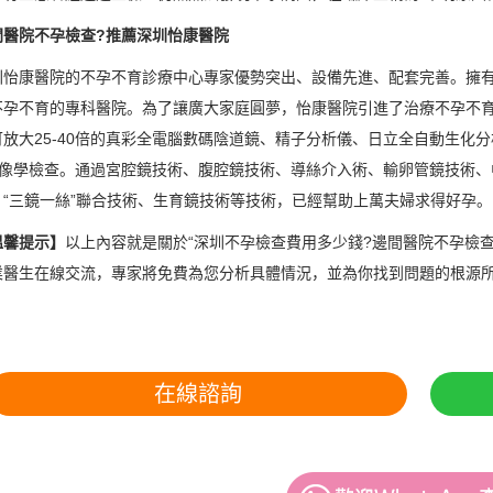
院不孕檢查?推薦深圳怡康醫院
康醫院的不孕不育診療中心專家優勢突出、設備先進、配套完善。擁有科
不孕不育的專科醫院。為了讓廣大家庭圓夢，怡康醫院引進了治療不孕不育的
可放大25-40倍的真彩全電腦數碼陰道鏡、精子分析儀、日立全自動生化
影像學檢查。通過宮腔鏡技術、腹腔鏡技術、導絲介入術、輸卵管鏡技術、
、“三鏡一絲”聯合技術、生育鏡技術等技術，已經幫助上萬夫婦求得好孕。
馨提示】
以上內容就是關於“深圳不孕檢查費用多少錢?邊間醫院不孕檢
業醫生在線交流，專家將免費為您分析具體情況，並為你找到問題的根源所
在線諮詢