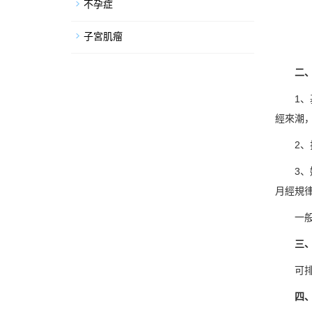
不孕症
子宮肌瘤
二、
1、基礎
經來潮
2、排
3、婦
月經規
一般來
三、婦
可排除
四、輸