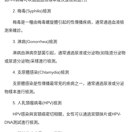
2. 梅毒(Syphilis)檢測
梅毒是一種由梅毒螺旋體引起的性傳播疾病，通常通過血液檢
測來確診。
3. 淋病(Gonorrhea)檢測
淋病由淋病奈瑟菌引起，通常通過尿液或分泌物(如陰道分泌物
或尿道分泌物)采樣進行檢測。
4. 支原體感染(Chlamydia)檢測
支原體感染是性傳播最常見的疾病之一，通常通過尿液或分泌
物樣本進行檢測。
5. 人乳頭瘤病毒(HPV)檢測
HPV感染與宮頸癌密切相關，女性可以通過宮頸抹片或HPV-
DNA測試進行檢測。