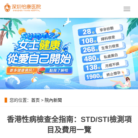
導
航
菜
單
您的位置：
首页
>
院內新聞
香港性病檢查全指南：STD/STI檢測項
目及費用一覽