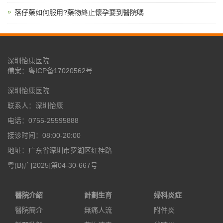
落仔藥如何服用?藥物終止懷孕要到醫院嗎
深圳怡康医院
備案：
粤ICP备17020562号
深圳怡康医院
联系人：深圳怡康
电话：0755-25595888
接诊时间：08:00-20:00
地址：广东省深圳市罗湖区红桂路
粤(B)广[2025]第04-30-667号
醫院介紹
計劃生育
婦科炎症
醫院簡介
無痛人流
附件炎