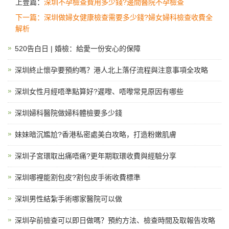
上壹篇：
深圳不孕檢查費用多少錢?邊間醫院不孕檢查
下一篇：深圳做婦女健康檢查需要多少錢?婦女婦科檢查收費全
解析
520告白日 | 婚檢：給愛一份安心的保障
深圳終止懷孕要預約嗎？港人北上落仔流程與注意事項全攻略
深圳女性月經唔準點算好?遲嚟、唔嚟常見原因有哪些
深圳婦科醫院做婦科體檢要多少錢
妹妹暗沉尷尬?香港私密處美白攻略，打造粉嫩肌膚
深圳子宮環取出痛唔痛?更年期取環收費與經驗分享
深圳哪裡能割包皮?割包皮手術收費標準
深圳男性結紮手術哪家醫院可以做
深圳孕前檢查可以即日做嗎？預約方法、檢查時間及取報告攻略