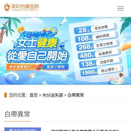
導
航
菜
單
您的位置：
首页
>
內分泌失調
>
白帶異常
白帶異常