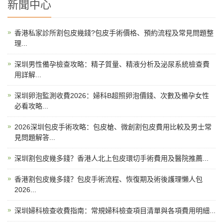
新聞中心
香港私家診所割包皮幾錢?包皮手術價格、預約流程及常見問題整
理...
深圳男性備孕檢查攻略：精子質量、精液分析及泌尿系統檢查費
用詳解...
深圳卵泡監測收費2026：婦科B超照卵泡價錢、次數及備孕女性
必看攻略...
2026深圳包皮手術攻略：包皮槍、微創割包皮費用比較及男士常
見問題解答...
深圳割包皮幾多錢？香港人北上包皮環切手術費用及醫院推薦...
香港割包皮幾多錢？包皮手術流程、恢復期及術後護理懶人包
2026...
深圳婦科檢查收費指南：常規婦科檢查項目清單與各項費用明細...