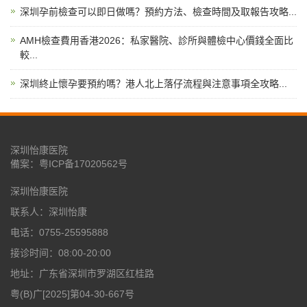
深圳孕前檢查可以即日做嗎？預約方法、檢查時間及取報告攻略...
AMH檢查費用香港2026：私家醫院、診所與體檢中心價錢全面比
較...
深圳終止懷孕要預約嗎？港人北上落仔流程與注意事項全攻略...
深圳怡康医院
備案：
粤ICP备17020562号
深圳怡康医院
联系人：深圳怡康
电话：0755-25595888
接诊时间：08:00-20:00
地址：广东省深圳市罗湖区红桂路
粤(B)广[2025]第04-30-667号