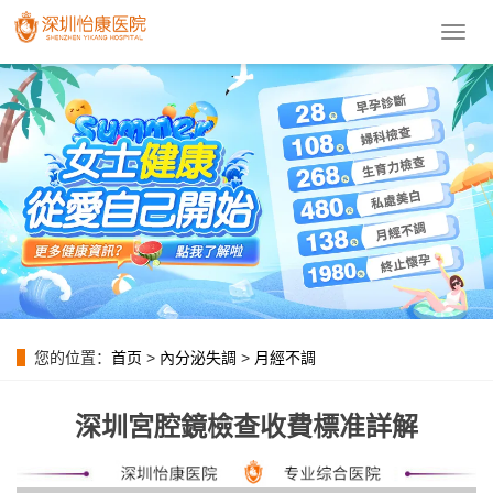
導
航
菜
單
您的位置：
首页
>
內分泌失調
>
月經不調
深圳宮腔鏡檢查收費標准詳解