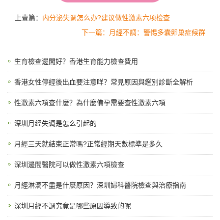
上壹篇：
内分泌失调怎么办?建议做性激素六项检查
下一篇：月經不調：警惕多囊卵巢症候群
生育檢查邊間好？香港生育能力檢查費用
香港女性停經後出血要注意咩？常見原因與鑑別診斷全解析
性激素六項查什麼？為什麼備孕需要查性激素六項
深圳月经失调是怎么引起的
月經三天就結束正常嗎?正常經期天數標準是多久
深圳邊間醫院可以做性激素六項檢查
月經淋漓不盡是什麼原因？深圳婦科醫院檢查與治療指南
深圳月經不調究竟是哪些原因導致的呢