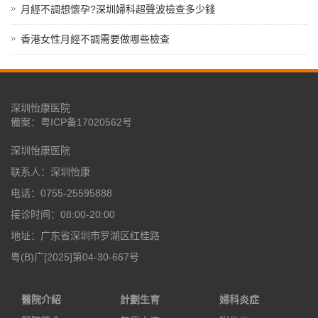
月經不調想懷孕?深圳婦科超聲波檢查多少錢
香港女性月經不調需要做哪些檢查
深圳怡康医院
備案：
粤ICP备17020562号
深圳怡康医院
联系人：深圳怡康
电话：0755-25595888
接诊时间：08:00-20:00
地址：广东省深圳市罗湖区红桂路
粤(B)广[2025]第04-30-667号
醫院介紹
計劃生育
婦科炎症