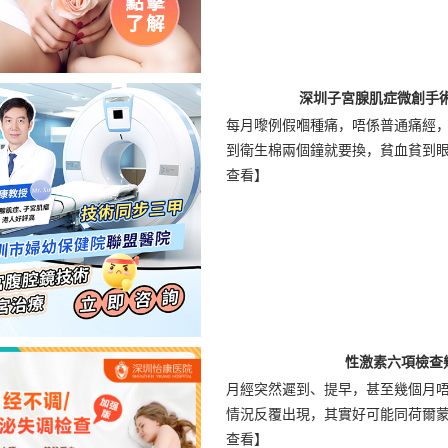
深圳子宮腺肌症微創手
每月嚟例假嗰種痛，唔係普通痛經
到衛生棉兩個鐘就要換，貧血貧到眼前
查看】
性激素六項檢查
月經突然遲到、提早，甚至幾個月
情況反覆出現，其實好可能同荷爾蒙有
查看】