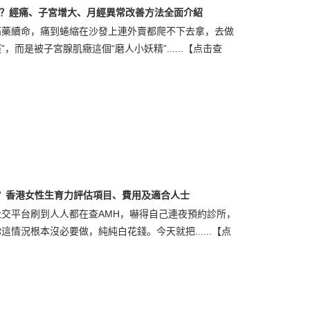
？經痛、子宮增大、月經異常改善方法全面介紹
痛藥續命，痛到蜷縮在沙發上連外賣都爬不下去拿，去做
而是被子宮腺肌癥這個“磨人小妖精”......
【点击查
嗎？香港女性生育力評估項目、費用及適合人士
交平台刷到人人都在查AMH，嚇得自己連夜預約診所，
情況根本沒必要做，純純白花錢。今天就把......
【点