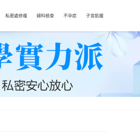
私密處修複
婦科檢查
不孕症
子宮肌瘤