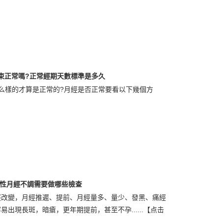
束正常嗎?正常經期天數標準是多久
么樣的才算是正常的?月經是否正常要看以下幾個方
性月經不調需要做哪些檢查
經改變，月經推遲、提前、月經量多、量少、發黑、痛經
出現長斑，暗瘡，更年期提前，甚至不孕......
【点击