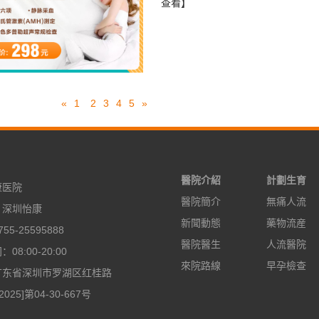
查看】
«
1
2
3
4
5
»
醫院介紹
計劃生育
康医院
醫院簡介
無痛人流
：深圳怡康
新聞動態
藥物流産
55-25595888
醫院醫生
人流醫院
08:00-20:00
來院路線
早孕檢查
广东省深圳市罗湖区红桂路
2025]第04-30-667号