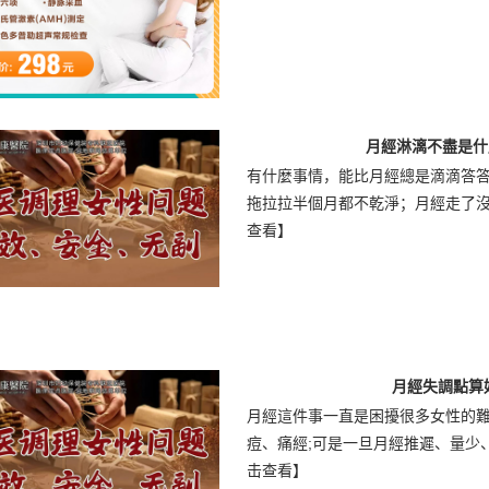
月經淋漓不盡是什
有什麼事情，能比月經總是滴滴答
拖拉拉半個月都不乾淨；月經走了沒幾
查看】
月經失調點算
月經這件事一直是困擾很多女性的
痘、痛經;可是一旦月經推遲、量少、
击查看】