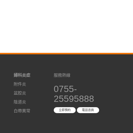
婦科炎症
服務熱線
附件炎
0755-
盆腔炎
25595888
陰道炎
白帶異常
立即預約
電話咨詢