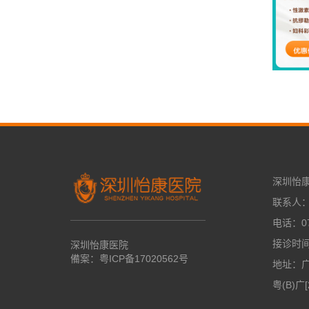
深圳怡
联系人
电话：07
接诊时间：
深圳怡康医院
備案：
粤ICP备17020562号
地址：
粤(B)广[