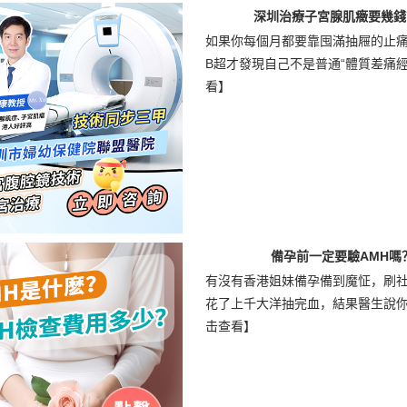
深圳治療子宮腺肌癥要幾錢
如果你每個月都要靠囤滿抽屜的止
B超才發現自己不是普通“體質差痛經”，
看】
備孕前一定要驗AMH
有沒有香港姐妹備孕備到魔怔，刷社
花了上千大洋抽完血，結果醫生說你這
击查看】