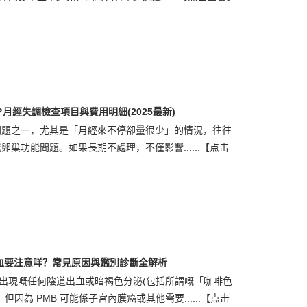
月經失調檢查項目與費用明細(2025最新)
問題之一，尤其是「月經來不停卻量很少」的情況，往往
巢功能問題。如果長期不處理，不僅影響......
【点击
血要注意咩？常見原因與鑑別診斷全解析
後出現嘅任何陰道出血或暗褐色分泌(包括所謂嘅「咖啡色
因為 PMB 可能係子宮內膜癌或其他需要......
【点击