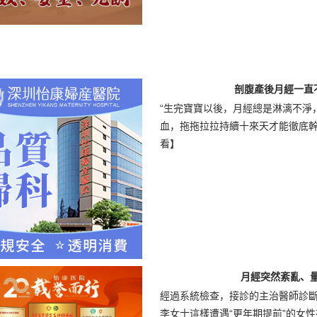
剖腹產後月經一直
“生完寶寶以後，月經總是淋漓不淨
血，拖拖拉拉持續十來天才能徹底幹淨～
看】
月經突然紊亂、
經過系統檢查，接診的主治醫師診斷
李女士這樣遭遇“更年期提前”的女性在