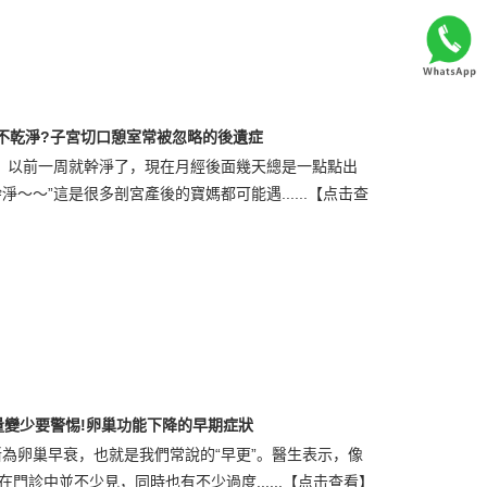
不乾淨?子宮切口憩室常被忽略的後遺症
，以前一周就幹淨了，現在月經後面幾天總是一點點出
～”這是很多剖宮產後的寶媽都可能遇......
【点击查
量變少要警惕!卵巢功能下降的早期症狀
為卵巢早衰，也就是我們常說的“早更”。醫生表示，像
門診中並不少見，同時也有不少過度......
【点击查看】