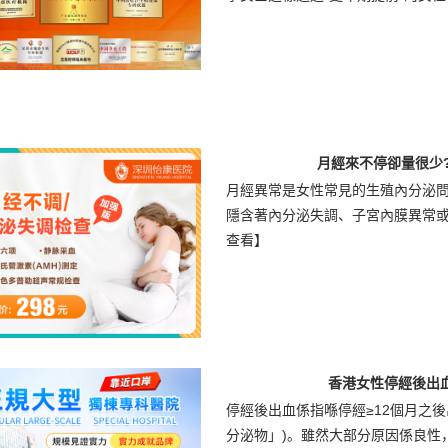
月經來不停卻量很少?
月經異常是女性常見的生殖內分泌
隱含著內分泌失調、子宮內膜異常或卵
查看】
香港女性停經後出
停經後出血係指喺停經≥12個月之
分泌物」)。雖然大部分原因係良性，但