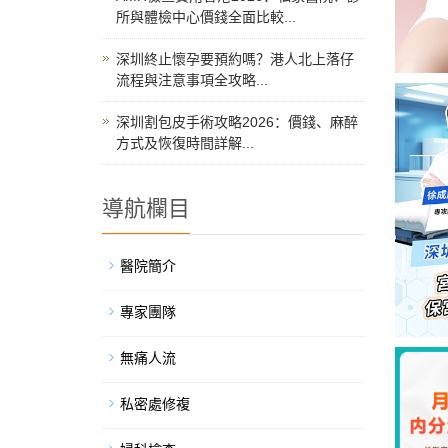
所與體檢中心價錢全面比較...
深圳終止懷孕要預約嗎？港人北上落仔
流程與注意事項全攻略...
深圳割包皮手術攻略2026：價錢、麻醉
方式及恢復時間詳解...
導航欄目
醫院簡介
專家團隊
無痛人流
私密處修複