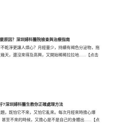
麼原因？深圳婦科醫院檢查與治療指南
答不乾淨更讓人煩心？月經量少，持續有褐色分泌物，拖
天，還沒來得及高興，又開始稀稀拉拉地......
【点击
好?深圳婦科醫生教你正確處理方法
難題，既怕它不來，又怕它亂來。每次月經來時擔心爆
甚至不來的時候，又擔心是不是自己的身體出......
【点