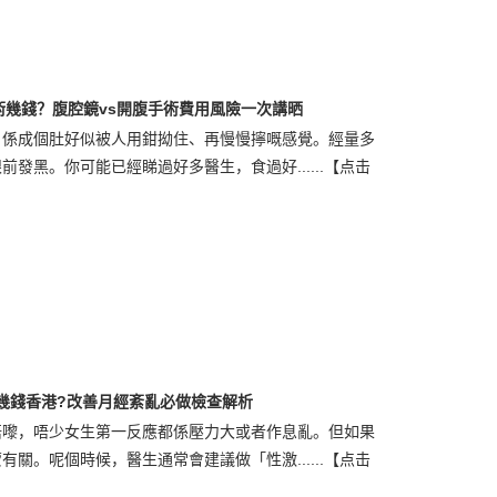
術幾錢？腹腔鏡vs開腹手術費用風險一次講晒
，係成個肚好似被人用鉗拗住、再慢慢擰嘅感覺。經量多
發黑。你可能已經睇過好多醫生，食過好......
【点击
幾錢香港?改善月經紊亂必做檢查解析
唔嚟，唔少女生第一反應都係壓力大或者作息亂。但如果
關。呢個時候，醫生通常會建議做「性激......
【点击