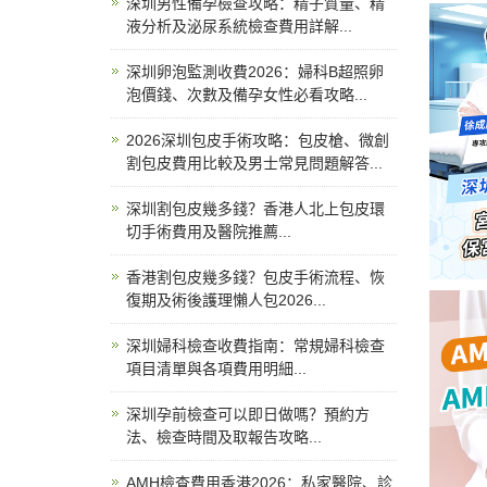
深圳男性備孕檢查攻略：精子質量、精
液分析及泌尿系統檢查費用詳解...
深圳卵泡監測收費2026：婦科B超照卵
泡價錢、次數及備孕女性必看攻略...
2026深圳包皮手術攻略：包皮槍、微創
割包皮費用比較及男士常見問題解答...
深圳割包皮幾多錢？香港人北上包皮環
切手術費用及醫院推薦...
香港割包皮幾多錢？包皮手術流程、恢
復期及術後護理懶人包2026...
深圳婦科檢查收費指南：常規婦科檢查
項目清單與各項費用明細...
深圳孕前檢查可以即日做嗎？預約方
法、檢查時間及取報告攻略...
AMH檢查費用香港2026：私家醫院、診