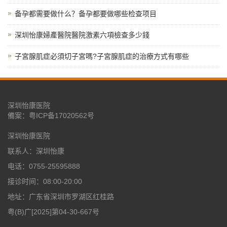
备孕都需要做什么？备孕都要做哪些检查项目
深圳怡康婦產醫院醫院激素六項檢查多少錢
子宮腺肌症必須切子宮嗎?子宮腺肌症的治療方式有哪些
深圳怡康医院
備案：
粤ICP备17020562号
深圳怡康医院
联系人：深圳怡康
电话：0755-25595888
接诊时间：08:00-20:00
地址：广东省深圳市罗湖区红桂路
粤(B)广[2025]第04-30-667号