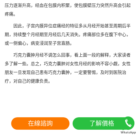
压力逐渐升高，经血在包膜内积聚，使包膜壁压力突然升高会引起
疼痛。
因此，子宫内膜异位症痛经的特征多从月经开始甚至周期后半
期，持续整个月经期至月经后几天消失。疼痛部位多在腹下中心，
或一侧偏心，病变浸润至子宫直肠。
巧克力囊肿月经不调怎么回事，看上面一段的解释，大家读者
多了解一些。总之，巧克力囊肿对女性月经的影响不容小觑，女性
朋友一旦发现自己患有巧克力囊肿，一定要警惕，及时到医院治
疗，对自己的健康负责。
在線諮詢
了解價格