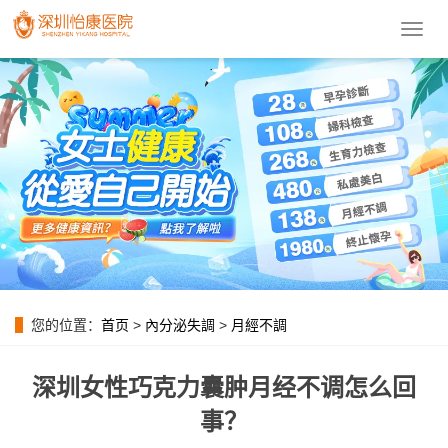
導
航
菜
單
您的位置：
首页
>
內分泌失調
>
月經不調
深圳女性巧克力囊肿月经不调怎么回
事？